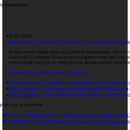
Занимливости
26 Јун 2026
Жешко уште од утрово во Македонија, се мерат високи темп
Жешко време имаме уште од утрово во Македонија. Времето е
измерени 25 степени. Немаше некој изразен ветер ова утро 
температури ова утро во Македонија. Да напоменам дека темп
Занимливости
/
Македонија
/
Прогноза
Македонија под Суптропски антициклон, пред нас тропски 
Вчера, вторник 23 јуни силно невреме ја зафати Македонија
ЕКСТРЕМНО ТОПОЛ БРАН ВО ФРАНЦИЈА: Измерени дури 
реме е да се насмееме
(ВИДЕО) ВРЕМЕ Е ДА СЕ НАСМЕЕМЕ: СНЕГ ШИБА – ВЕ
Австралиска телевизија давала временска прогноза на македонс