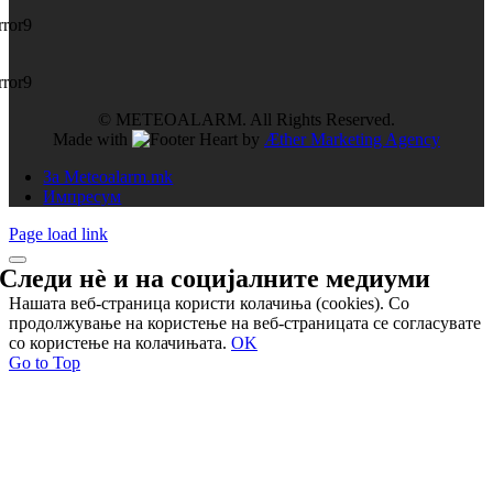
rror9
rror9
© METEOALARM. All Rights Reserved.
Made with
by
Æther Marketing Agency
За Meteoalarm.mk
Импресум
Page load link
Следи нѐ и на
социјалните медиуми
Нашата веб-страница користи колачиња (cookies). Со
продолжување на користење на веб-страницата се согласувате
со користење на колачињата.
OK
Go to Top