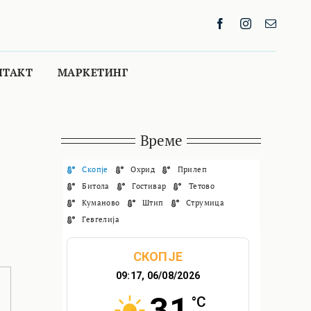
НТАКТ
МАРКЕТИНГ
Време
Скопје
Охрид
Прилеп
Битола
Гостивар
Тетово
Куманово
Штип
Струмица
Гевгелија
СКОПЈЕ
09:17,
06/08/2026
31
°C