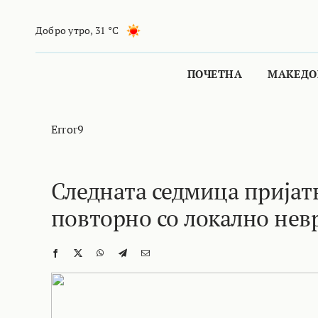
Skip
to
Добро утро
,
31 °C
content
ПОЧЕТНА
МАКЕДО
Error9
Следната седмица пријат
повторно со локално нев