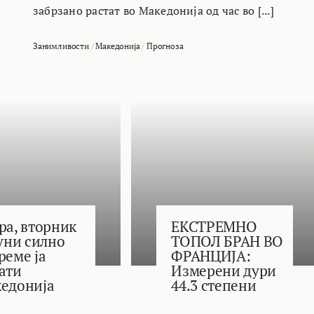
забрзано растат во Македонија од час во [...]
Занимливости
/
Македонија
/
Прогноза
ра, вторник
ЕКСТРЕМНО
јуни силно
ТОПОЛ БРАН ВО
реме ја
ФРАНЦИЈА:
ати
Измерени дури
едонија
44.3 степени