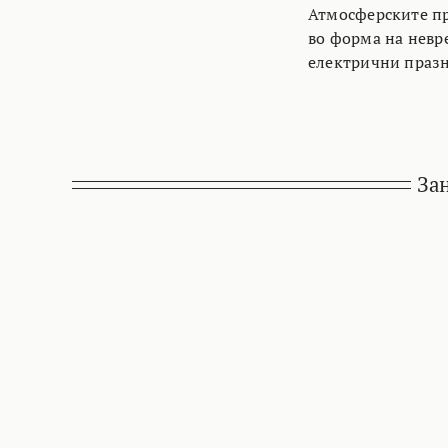
Атмосферските пр
во форма на невр
електрични празне
За