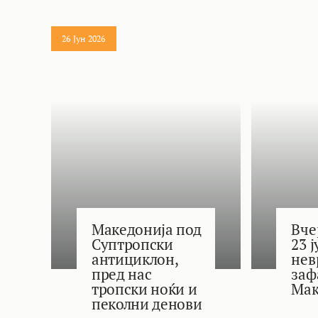
26 Јун 2026
Македонија под
Вче
Суптропски
23 
антициклон,
нев
пред нас
заф
тропски ноќи и
Мак
пеколни денови