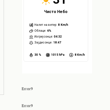
Чисто Небо
Налет на ветер:
8 Km/h
Облаци:
6%
Изгрејсонце:
04:32
Зајдисонце:
18:47
30 %
1015 hPa
8 Km/h
Error9
Error9