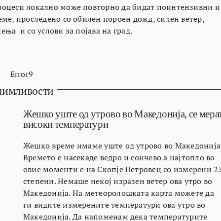
оцеси локално може повторно да бидат поинтензивни и
еме, проследено со обилен пороен дожд, силен ветер,
ња и со услови за појава на град.
Error9
нимливости
Жешко уште од утрово во Македонија, се мера
високи температури
Жешко време имаме уште од утрово во Македонија
Времето е насекаде ведро и сончево а најтопло во
овие моменти е на Скопје Петровец со измерени 2
степени. Немаше некој изразен ветер ова утро во
Македонија. На метеоролошката карта можете да
ги видите измерените температури ова утро во
Македонија. Да напоменам дека температурите