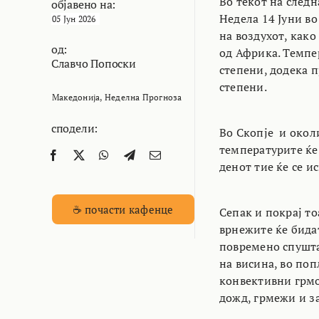
Во текот на след
објавено на:
Недела 14 Јуни в
05 Јун 2026
на воздухот, како
од:
од Африка. Темпер
Славчо Попоски
степени, додека п
степени.
Македонија
,
Неделна Прогноза
сподели:
Во Скопје и окол
температурите ќе 
денот тие ќе се и
☕ почасти кафенце
Сепак и покрај то
врнежите ќе бидат
повремено спушта
на висина, во по
конвективни грмо
дожд, грмежи и за