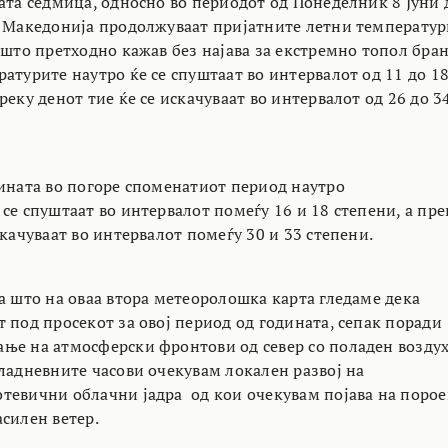
ната седмица, односно во периодот од Понеделник 8 Јуни 
о Македонија продолжуваат пријатните летни температу
 што претходно кажав без најава за екстремно топол бра
атурите наутро ќе се спуштаат во интервалот од 11 до 1
реку денот тие ќе се искачуваат во интервалот од 26 до 3
ината во погоре споменатиот период наутро
се спуштаат во интервалот помеѓу 16 и 18 степени, а пре
скачуваат во интервалот помеѓу 30 и 33 степени.
а што на оваа втора метеоролошка карта гледаме дека
 под просекот за овој период од годината, сепак поради
ње на атмосферски фронтови од север со поладен возду
пладневните часови очекувам локален развој на
тевични облачни јадра од кои очекувам појава на поро
силен ветер.