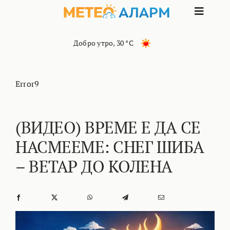
Skip
Toggle
to
content
Naviga
ПОЧЕТНА
Добро утро
,
30 °C
МАКЕДОНИЈА
Error9
ОСТАНАТИ РЕГИОНИ
(ВИДЕО) ВРЕМЕ Е ДА СЕ
НАСМЕЕМЕ: СНЕГ ШИБА
ИНТЕРЕСНО
– ВЕТАР ДО КОЛЕНА
КОНТАКТ
МАРКЕТИНГ