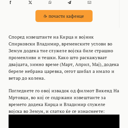
☕ почасти кафенце
Според извештаите на Кирца и
војник
Спирковски Владимир,
временските услови во
Земун додека тие служеле војска биле страшно
променливи и тешки. Како што раскажуваат
двајцата, зимно време (Март, Април, Мај), додека
береле небрана царевка, сегот шибал а имало и
ветар до колена.
Погледнете го овој извадок од филмот Викенд На
Мртовци, во кој се содржани извештаите за
времето додека Кирца и Владимир служеле
војска во Земун, и слатко ќе се изнасмеете: