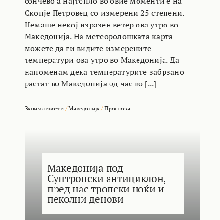
сончево а најтопло во овие моменти е на
Скопје Петровец со измерени 25 степени.
Немаше некој изразен ветер ова утро во
Македонија. На метеоролошката карта
можете да ги видите измерените
температури ова утро во Македонија. Да
напоменам дека температурите забрзано
растат во Македонија од час во [...]
Занимливости
/
Македонија
/
Прогноза
Македонија под
Суптропски антициклон,
пред нас тропски ноќи и
пеколни денови