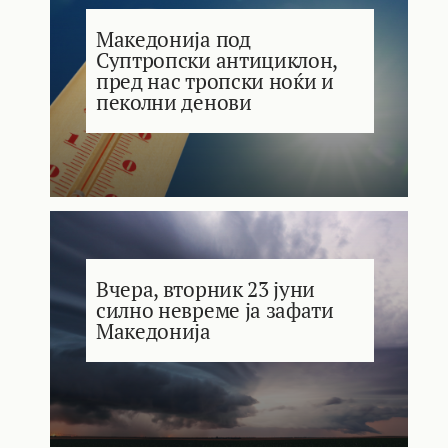
Македонија под
Суптропски антициклон,
пред нас тропски ноќи и
пеколни денови
Вчера, вторник 23 јуни
силно невреме ја зафати
Македонија