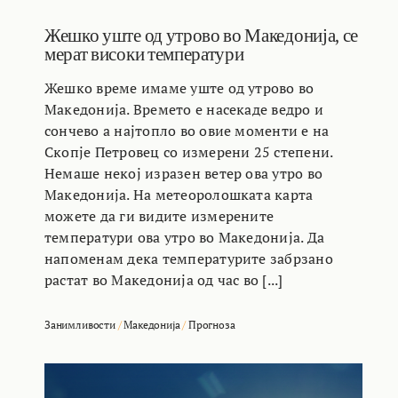
Жешко уште од утрово во Македонија, се
мерат високи температури
Жешко време имаме уште од утрово во
Македонија. Времето е насекаде ведро и
сончево а најтопло во овие моменти е на
Скопје Петровец со измерени 25 степени.
Немаше некој изразен ветер ова утро во
Македонија. На метеоролошката карта
можете да ги видите измерените
температури ова утро во Македонија. Да
напоменам дека температурите забрзано
растат во Македонија од час во [...]
Занимливости
/
Македонија
/
Прогноза