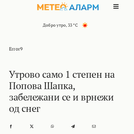
Skip
Toggle
to
content
Naviga
ПОЧЕТНА
Добро утро
,
33 °C
МАКЕДОНИЈА
Error9
ОСТАНАТИ РЕГИОНИ
Утрово само 1 степен на
Попова Шапка,
ИНТЕРЕСНО
забележани се и врнежи
КОНТАКТ
од снег
МАРКЕТИНГ