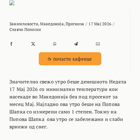
Занимливости
,
Македонија
,
Прогноза
/
17 Мај 2026
/
Славчо Попоски
☕ почасти кафенце
Значително свежо утро беше денешното Недела
17 Мај 2026 со минимални температури кои
насекаде во Македонија беа под просекот за
месец Мај. Најладно ова утро беше на Попова
Шапка со измерени само 1 степен. Токму на
Попова Шапка ова утро се забележани и слаби
врнежи од снег.