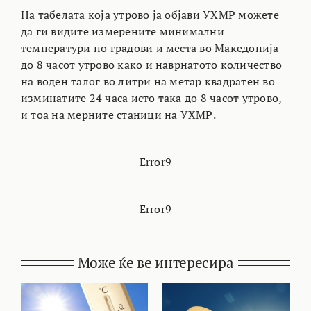
На табелата која утрово ја објави УХМР можете
да ги видите измерените минимални
температури по градови и места во Македонија
до 8 часот утрово како и наврнатото количество
на воден талог во литри на метар квадратен во
изминатите 24 часа исто така до 8 часот утрово,
и тоа на мерните станици на УХМР.
Error9
Error9
Може ќе ве интересира