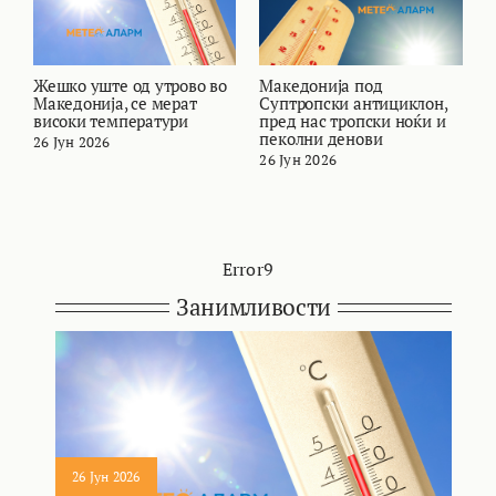
Жешко уште од утрово во
Македонија под
В
Македонија, се мерат
Суптропски антициклон,
т
високи температури
пред нас тропски ноќи и
и
пеколни денови
26 Јун 2026
2
26 Јун 2026
Error9
Занимливости
26 Јун 2026