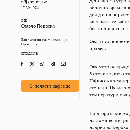
Денешното утро в
објавено на:
облачно време а 
17 Мај 2026
дожд а на највис
од:
височина се забе
Славчо Попоски
беа под просекот 
Занимливости
,
Македонија
,
Ова утро повремен
Прогноза
правец.
сподели:
Ова утро од градо
3 степени, исто т
Највисока темпера
☕ почасти кафенце
степени. На мете
температури ова 
На втората метео
на дожд во литри
наврна во Берово 