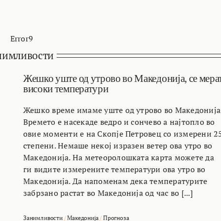
Error9
нимливости
Жешко уште од утрово во Македонија, се мера
високи температури
Жешко време имаме уште од утрово во Македонија
Времето е насекаде ведро и сончево а најтопло во
овие моменти е на Скопје Петровец со измерени 2
степени. Немаше некој изразен ветер ова утро во
Македонија. На метеоролошката карта можете да
ги видите измерените температури ова утро во
Македонија. Да напоменам дека температурите
забрзано растат во Македонија од час во [...]
Занимливости
/
Македонија
/
Прогноза