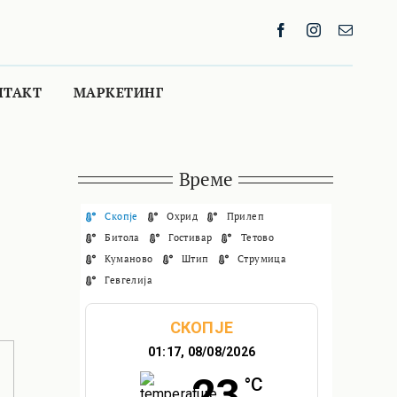
НТАКТ
МАРКЕТИНГ
Време
Скопје
Охрид
Прилеп
Битола
Гостивар
Тетово
Куманово
Штип
Струмица
Гевгелија
СКОПЈЕ
01:17,
08/08/2026
23
°C