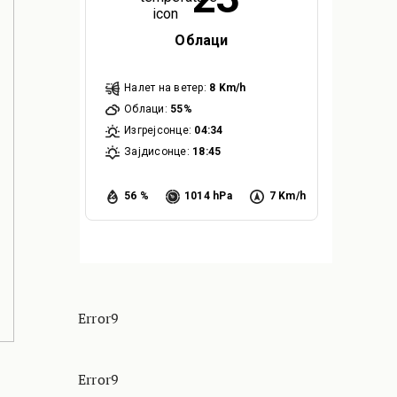
Облаци
Налет на ветер:
8 Km/h
Облаци:
55%
Изгрејсонце:
04:34
Зајдисонце:
18:45
56 %
1014 hPa
7 Km/h
Error9
Error9