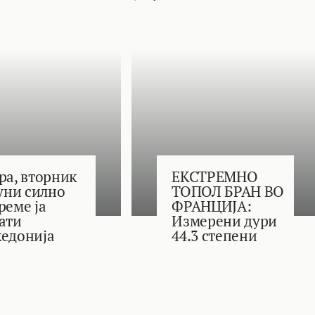
ра, вторник
ЕКСТРЕМНО
јуни силно
ТОПОЛ БРАН ВО
реме ја
ФРАНЦИЈА:
ати
Измерени дури
едонија
44.3 степени