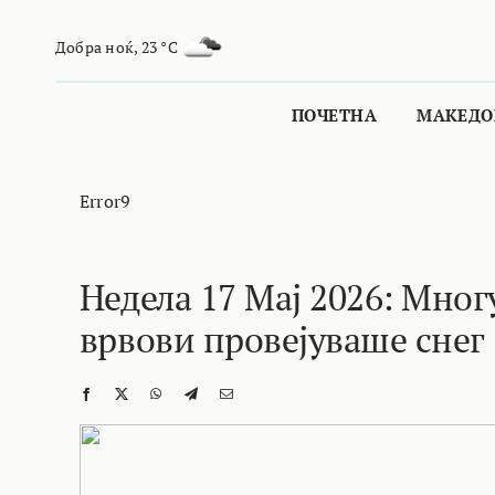
Skip
to
Добра ноќ
,
23 °C
content
ПОЧЕТНА
МАКЕДО
Error9
Недела 17 Мај 2026: Мног
врвови провејуваше снег