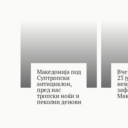
Македонија под
Вче
Суптропски
23 
антициклон,
нев
пред нас
заф
тропски ноќи и
Мак
пеколни денови