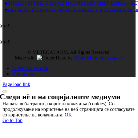
(ВИДЕО) ВРЕМЕ Е ДА СЕ НАСМЕЕМЕ: СНЕГ ШИБА – В
Австралиска телевизија давала временска прогноза на македо
Error9
Error9
© METEOALARM. All Rights Reserved.
Made with
by
Æther Marketing Agency
За Meteoalarm.mk
Импресум
Page load link
Следи нѐ и на
социјалните медиуми
Нашата веб-страница користи колачиња (cookies). Со
продолжување на користење на веб-страницата се согласувате
со користење на колачињата.
OK
Go to Top