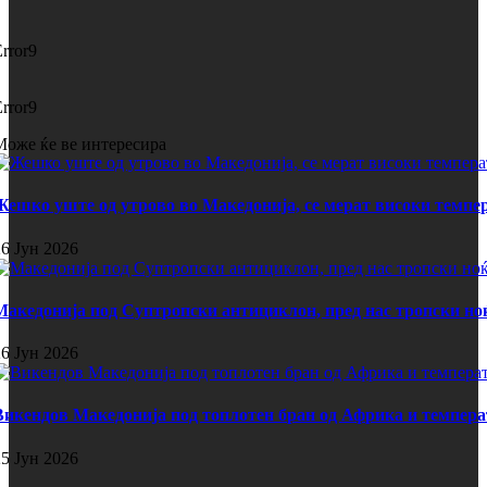
Error9
Error9
Може ќе ве интересира
Жешко уште од утрово во Македонија, се мерат високи темпе
26 Јун 2026
Македонија под Суптропски антициклон, пред нас тропски но
26 Јун 2026
Викендов Македонија под топлотен бран од Африка и темпера
25 Јун 2026