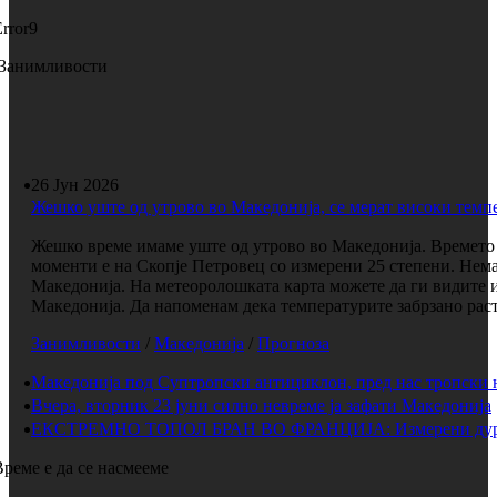
Error9
Занимливости
26 Јун 2026
Жешко уште од утрово во Македонија, се мерат високи темп
Жешко време имаме уште од утрово во Македонија. Времето е
моменти е на Скопје Петровец со измерени 25 степени. Нема
Македонија. На метеоролошката карта можете да ги видите 
Македонија. Да напоменам дека температурите забрзано растат
Занимливости
/
Македонија
/
Прогноза
Македонија под Суптропски антициклон, пред нас тропски 
Вчера, вторник 23 јуни силно невреме ја зафати Македонија
ЕКСТРЕМНО ТОПОЛ БРАН ВО ФРАНЦИЈА: Измерени дури 
Време е да се насмееме