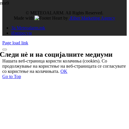
rror9
© METEOALARM. All Rights Reserved.
Made with
by
Æther Marketing Agency
За Meteoalarm.mk
Импресум
Page load link
Следи нѐ и на
социјалните медиуми
Нашата веб-страница користи колачиња (cookies). Со
продолжување на користење на веб-страницата се согласувате
со користење на колачињата.
OK
Go to Top