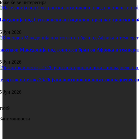
оже ќе ве интересира
акедонија под Суптропски антициклон, пред нас тропски ноќ
6 Јун 2026
икендов Македонија под топлотен бран од Африка и темпера
5 Јун 2026
етврток и петок, 25/26 јуни повторно ни носат попладневен 
5 Јун 2026
rror9
Занимливости