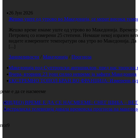
26 Јун 2026
Жешко уште од утрово во Македонија, се мерат високи темп
Жешко време имаме уште од утрово во Македонија. Времето е
Петровец со измерени 25 степени. Немаше некој изразен вет
видите измерените температури ова утро во Македонија. Да 
[...]
Занимливости
/
Македонија
/
Прогноза
Македонија под Суптропски антициклон, пред нас тропски 
Вчера, вторник 23 јуни силно невреме ја зафати Македонија
ЕКСТРЕМНО ТОПОЛ БРАН ВО ФРАНЦИЈА: Измерени дури 
реме е да се насмееме
(ВИДЕО) ВРЕМЕ Е ДА СЕ НАСМЕЕМЕ: СНЕГ ШИБА – ВЕ
Австралиска телевизија давала временска прогноза на македон
rror9