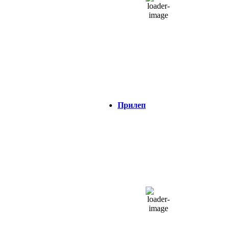
1017 hPa
2 Km/h
Налет на ветер:
2 Km/h
Облаци:
54%
Visibility:
0 km
Изгрејсонце:
04:37
Зајдисонце:
18:48
Прилеп
ПРИЛЕП
01:20,
06/08/2026
22
°C
неколку облаци
44 %
1016 hPa
2 Km/h
Налет на ветер:
3 Km/h