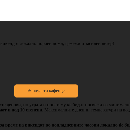
 викендот локално пороен дожд, грмежи и засилен ветер!
☕ почасти кафенце
те денови, но утрата и понатаму ќе бидат посвежи со минимални
ат и под 10 степени
. Максималните дневни температури на возд
 за време на викендот во попладневните часови локално ќе би