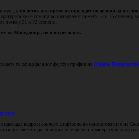
олемува,
а во петок и за време на викендот во делови од котлин
ратурата ќе се спушта во интервалот помеѓу 12 и 16 степени, а
от помеѓу 31 и 32 степени.
у во Македонија, но и во регионот.
следете го официјалниот фејсбук профил на
Славчо Попоски тук
ератури
 насекаде ведро и сончево а најтопло во овие моменти е на Ско
ката карта можете да ги видите измерените температури ова утр