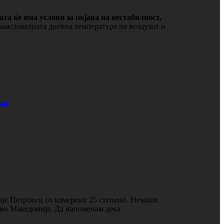
ата ќе има услови за појава на нестабилност,
 максималната дневна температура на воздухот и
а!
пје Петровец со измерени 25 степени. Немаше
о во Македонија. Да напоменам дека