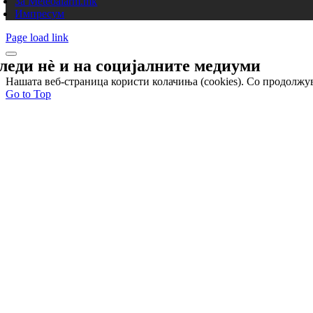
За Meteoalarm.mk
Импресум
Page load link
леди нѐ и на
социјалните медиуми
Нашата веб-страница користи колачиња (cookies). Со продолжув
Go to Top