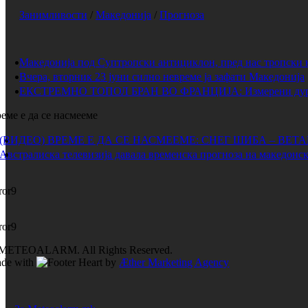
Занимливости
/
Македонија
/
Прогноза
Македонија под Суптропски антициклон, пред нас тропски 
Вчера, вторник 23 јуни силно невреме ја зафати Македонија
ЕКСТРЕМНО ТОПОЛ БРАН ВО ФРАНЦИЈА: Измерени дури 
еме е да се насмееме
(ВИДЕО) ВРЕМЕ Е ДА СЕ НАСМЕЕМЕ: СНЕГ ШИБА – ВЕТ
Австралиска телевизија давала временска прогноза на македонск
ror9
ror9
METEOALARM. All Rights Reserved.
de with
by
Æther Marketing Agency