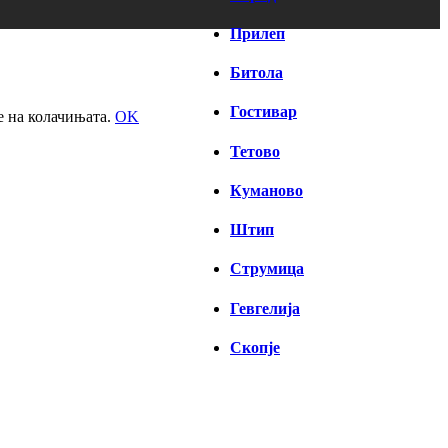
Прилеп
Битола
Гостивар
е на колачињата.
OK
Тетово
Куманово
Штип
Струмица
Гевгелија
Скопје
СКОПЈЕ
01:20,
06/08/2026
23
°C