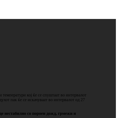
 температури кој ќе се спуштаат во интервалот
ухот пак ќе се искачуваат во интервалот од 27
де нестабилно со пороен дожд, грмежи и