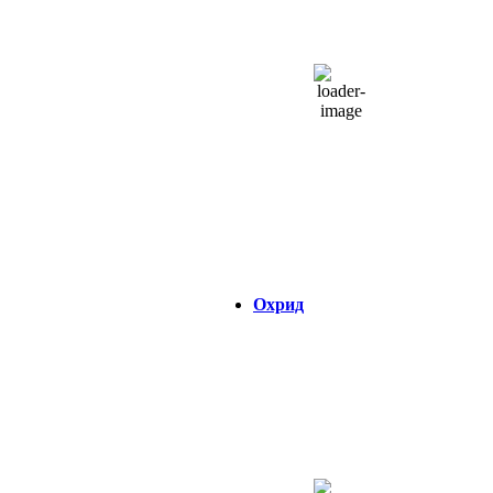
одвоени облаци
38 %
1016 hPa
5 Km/h
Налет на ветер:
5 Km/h
Облаци:
33%
Visibility:
0 km
Изгрејсонце:
04:32
Зајдисонце:
18:47
Охрид
ОХРИД
01:20,
06/08/2026
22
°C
облаци
43 %