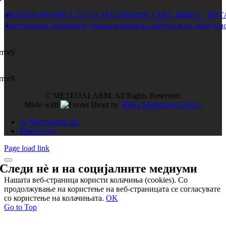
(ВИДЕО) ВРЕМЕ Е ДА СЕ НАСМЕЕМЕ: СНЕГ ШИБА – ВЕ
Австралиска телевизија давала временска прогноза на македонс
rror9
rror9
© METEOALARM. All Rights Reserved.
Made with
by
Æther Marketing Agency
За Meteoalarm.mk
Импресум
Page load link
Следи нѐ и на
социјалните медиуми
Нашата веб-страница користи колачиња (cookies). Со
продолжување на користење на веб-страницата се согласувате
со користење на колачињата.
OK
Go to Top