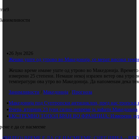
rror9
Занимливости
26 Јун 2026
Жешко уште од утрово во Македонија, се мерат високи темп
Жешко време имаме уште од утрово во Македонија. Времето е
измерени 25 степени. Немаше некој изразен ветер ова утро 
температури ова утро во Македонија. Да напоменам дека темп
Занимливости
/
Македонија
/
Прогноза
Македонија под Суптропски антициклон, пред нас тропски 
Вчера, вторник 23 јуни силно невреме ја зафати Македонија
ЕКСТРЕМНО ТОПОЛ БРАН ВО ФРАНЦИЈА: Измерени дури 
реме е да се насмееме
(ВИДЕО) ВРЕМЕ Е ДА СЕ НАСМЕЕМЕ: СНЕГ ШИБА – ВЕ