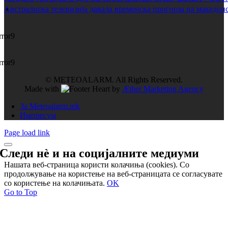
Австралиска телевизија давала временска прогноза на македонс
rror9
rror9
© METEOALARM. All Rights Reserved.
Made with
by
Æther Marketing Agency
За Meteoalarm.mk
Импресум
Page load link
Следи нѐ и на
социјалните медиуми
Нашата веб-страница користи колачиња (cookies). Со
продолжување на користење на веб-страницата се согласувате
со користење на колачињата.
OK
Go to Top