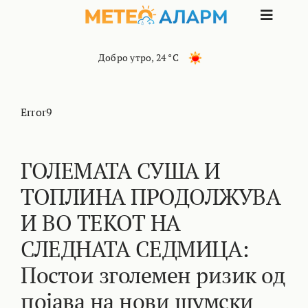
Skip
Toggle
to
content
Naviga
ПОЧЕТНА
Добро утро
,
24 °C
МАКЕДОНИЈА
Error9
ОСТАНАТИ РЕГИОНИ
ГОЛЕМАТА СУША И
ТОПЛИНА ПРОДОЛЖУВА
ИНТЕРЕСНО
И ВО ТЕКОТ НА
КОНТАКТ
СЛЕДНАТА СЕДМИЦА:
Постои зголемен ризик од
МАРКЕТИНГ
појава на нови шумски