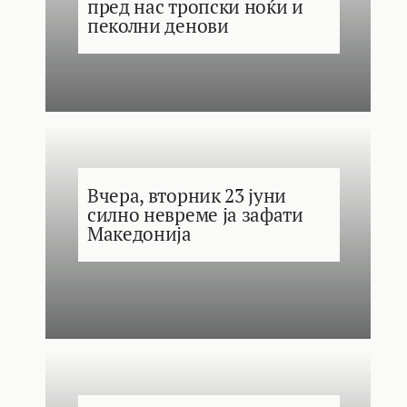
пред нас тропски ноќи и
пеколни денови
Вчера, вторник 23 јуни
силно невреме ја зафати
Македонија