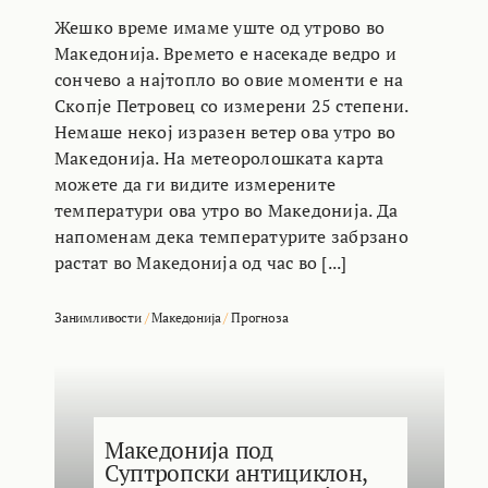
Жешко време имаме уште од утрово во
Македонија. Времето е насекаде ведро и
сончево а најтопло во овие моменти е на
Скопје Петровец со измерени 25 степени.
Немаше некој изразен ветер ова утро во
Македонија. На метеоролошката карта
можете да ги видите измерените
температури ова утро во Македонија. Да
напоменам дека температурите забрзано
растат во Македонија од час во [...]
Занимливости
/
Македонија
/
Прогноза
Македонија под
Суптропски антициклон,