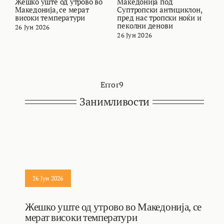
Жешко уште од утрово во
Македонија под
В
Македонија, се мерат
Суптропски антициклон,
т
високи температури
пред нас тропски ноќи и
и
пеколни денови
26 Јун 2026
2
26 Јун 2026
Error9
Занимливости
26 Јун 2026
Жешко уште од утрово во Македонија, се
мерат високи температури