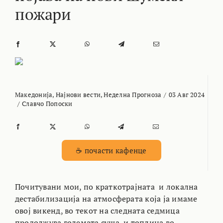
пожари
Македонија
,
Најнови вести
,
Неделна Прогноза
/
03 Авг 2024
/
Славчо Попоски
☕ почасти кафенце
Почитувани мои, по краткотрајната и локална
дестабилизација на атмосферата која ја имаме
овој викенд, во текот на следната седмица
продолжува големата суша и топлина во