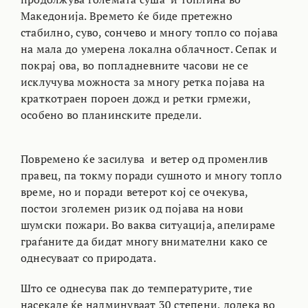
Македонија. Времето ќе биде претежно
стабилно, суво, сончево и многу топло со појава
на мала до умерена локална облачност. Сепак и
покрај ова, во попладневните часови не се
исклучува можноста за многу ретка појава на
краткотраен пороен дожд и ретки грмежи,
особено во планинските предели.
Повремено ќе засилува и ветер од променлив
правец, па токму поради сушното и многу топло
време, но и поради ветерот кој се очекува,
постои зголемен ризик од појава на нови
шумски пожари. Во ваква ситуација, апелираме
граѓаните да бидат многу внимателни како се
однесуваат со природата.
Што се однесува пак до температурите, тие
насекаде ќе надминуваат 30 степени, додека во