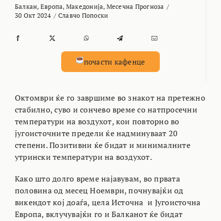
Балкан
,
Европа
,
Македонија
,
Месечна Прогноза
/
30 Окт 2024
/
Славчо Попоски
почасти кафенце
Октомври ќе го завршиме во знакот на претежно
стабилно, суво и сончево време со натпросечни
температури на воздухот, кои повторно во
југоисточните предели ќе надминуваат 20
степени. Позитивни ќе бидат и минималните
утрински температури на воздухот.
Како што долго време најавувам, во првата
половина од месец Ноември, почнувајќи од
викендот кој доаѓа, цела Источна и Југоисточна
Европа, вклучувајќи го и Балканот ќе бидат