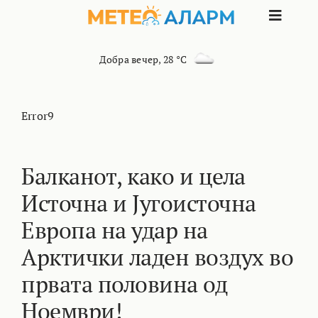
Skip
Toggle
to
content
Naviga
ПОЧЕТНА
Добра вечер
,
28 °C
МАКЕДОНИЈА
Error9
ОСТАНАТИ РЕГИОНИ
Балканот, како и цела
Источна и Југоисточна
ИНТЕРЕСНО
Европа на удар на
КОНТАКТ
Арктички ладен воздух во
првата половина од
МАРКЕТИНГ
Ноември!