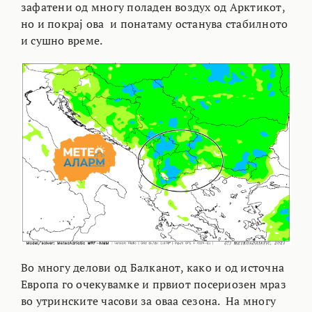
зафатени од многу поладен воздух од Арктикот,
но и покрај ова и понатаму останува стабилното
и сушно време.
Во многу делови од Балканот, како и од источна
Европа го очекувамке и првиот посериозен мраз
во утринските часови за оваа сезона. На многу