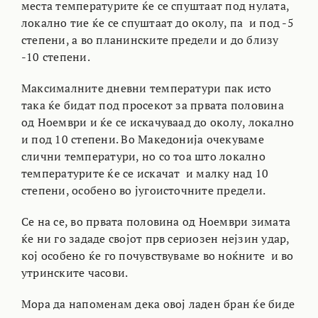
места температурите ќе се спуштаат под нулата,
локално тие ќе се спуштаат до околу, па и под -5
степени, а во планинските предели и до близу
-10 степени.
Максималните дневни температури пак исто
така ќе бидат под просекот за првата половина
од Ноември и ќе се искачуваад до околу, локално
и под 10 степени. Во Македонија очекуваме
слични температури, но со тоа што локално
температурите ќе се искачат и малку над 10
степени, особено во југоисточните предели.
Се на се, во првата половина од Ноември зимата
ќе ни го зададе својот прв сериозен нејзин удар,
кој особено ќе го почувствуваме во ноќните и во
утринските часови.
Мора да напоменам дека овој ладен бран ќе биде