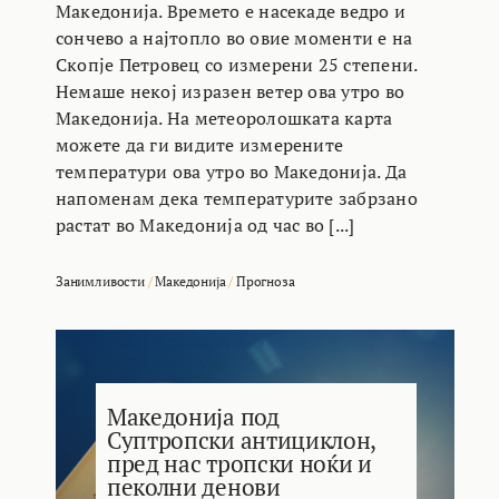
Македонија. Времето е насекаде ведро и
сончево а најтопло во овие моменти е на
Скопје Петровец со измерени 25 степени.
Немаше некој изразен ветер ова утро во
Македонија. На метеоролошката карта
можете да ги видите измерените
температури ова утро во Македонија. Да
напоменам дека температурите забрзано
растат во Македонија од час во [...]
Занимливости
/
Македонија
/
Прогноза
Македонија под
Суптропски антициклон,
пред нас тропски ноќи и
пеколни денови