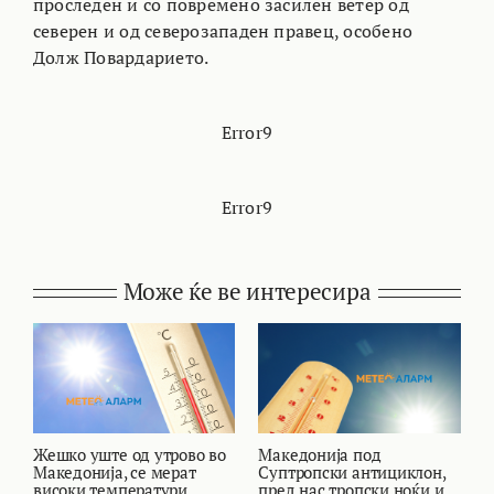
проследен и со повремено засилен ветер од
северен и од северозападен правец, особено
Долж Повардарието.
Error9
Error9
Може ќе ве интересира
Жешко уште од утрово во
Македонија под
В
Македонија, се мерат
Суптропски антициклон,
т
високи температури
пред нас тропски ноќи и
и