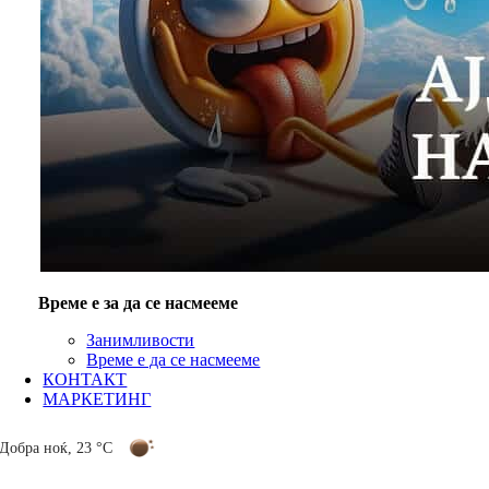
Време е за да се насмееме
Занимливости
Време е да се насмееме
КОНТАКТ
МАРКЕТИНГ
Добра ноќ
,
23 °C