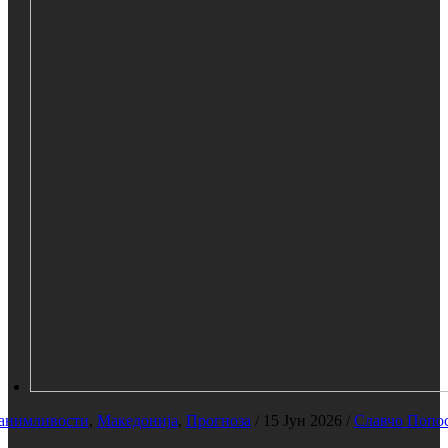
анимливости
,
Македонија
,
Прогноза
/
15 Јун 2026
/
Славчо Попо