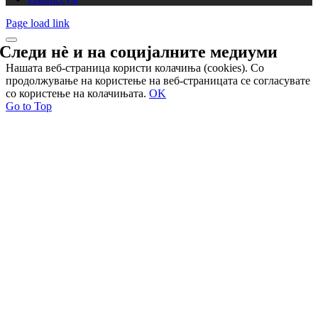
Page load link
Следи нѐ и на
социјалните медиуми
Нашата веб-страница користи колачиња (cookies). Со
продолжување на користење на веб-страницата се согласувате
со користење на колачињата.
OK
Go to Top