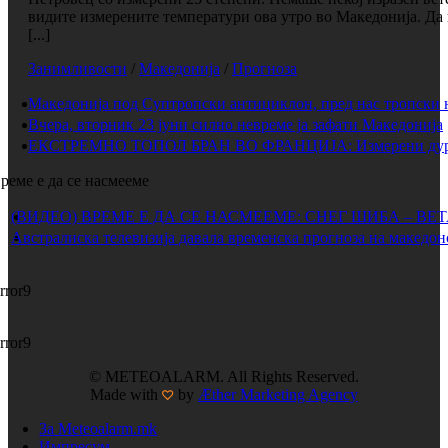
видите измерените температури ова утро во Македонија. Да 
[...]
Занимливости
/
Македонија
/
Прогноза
Македонија под Суптропски антициклон, пред нас тропски 
Вчера, вторник 23 јуни силно невреме ја зафати Македонија
ЕКСТРЕМНО ТОПОЛ БРАН ВО ФРАНЦИЈА: Измерени дури 
реме е да се насмееме
(ВИДЕО) ВРЕМЕ Е ДА СЕ НАСМЕЕМЕ: СНЕГ ШИБА – ВЕ
Австралиска телевизија давала временска прогноза на македон
rror9
rror9
© METEOALARM. All Rights Reserved.
Made with
by
Æther Marketing Agency
За Meteoalarm.mk
Импресум