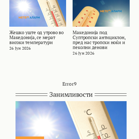
Жешко уште од утрово во
Македонија под
В
Македонија, се мерат
Суптропски антициклон,
т
високи температури
пред нас тропски ноќи и
и
пеколни денови
26 Јун 2026
2
26 Јун 2026
Error9
Занимливости