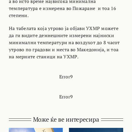
а во исто време највисока минимална
температура е измерена во Пожаране и тоа 16
степени.
На табелата која утрово ја објави УХМР можете
да ги видите демнешните измерени најниски
минимални температури на воздухот до 8 часот
утрово по градови и места во Македонија, и тоа
на мерните станици на УХМР.
Error9
Error9
Може ќе ве интересира