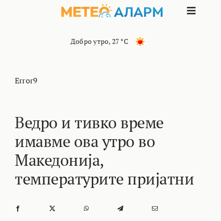
Skip
Toggle
to
content
Naviga
ПОЧЕТНА
Добро утро
,
27 °C
МАКЕДОНИЈА
Error9
ОСТАНАТИ РЕГИОНИ
Ведро и тивко време
имавме ова утро во
ИНТЕРЕСНО
Македонија,
КОНТАКТ
температурите пријатни
МАРКЕТИНГ