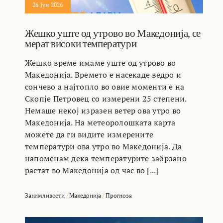
26 Јун 2026
Жешко уште од утрово во Македонија, се
мерат високи температури
Жешко време имаме уште од утрово во
Македонија. Времето е насекаде ведро и
сончево а најтопло во овие моменти е на
Скопје Петровец со измерени 25 степени.
Немаше некој изразен ветер ова утро во
Македонија. На метеоролошката карта
можете да ги видите измерените
температури ова утро во Македонија. Да
напоменам дека температурите забрзано
растат во Македонија од час во [...]
Занимливости
/
Македонија
/
Прогноза