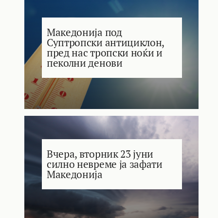
Македонија под
Суптропски антициклон,
пред нас тропски ноќи и
пеколни денови
Вчера, вторник 23 јуни
силно невреме ја зафати
Македонија