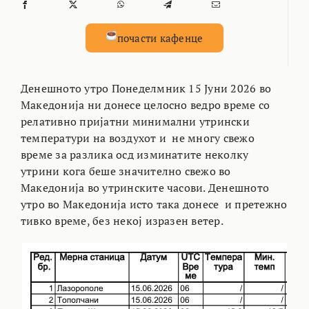
почасти кафенце
Денешното утро Понеделмник 15 Јуни 2026 во
Македонија ни донесе целосно ведро време со
релативно пријатни минимални утрински
температури на воздухот и не многу свежо
време за разлика осд изминатите неколку
утрини кога беше значително свежо во
Македонија во утринските часови. Денешното
утро во Македонија исто така донесе и претежно
тивко време, без некој изразен ветер.