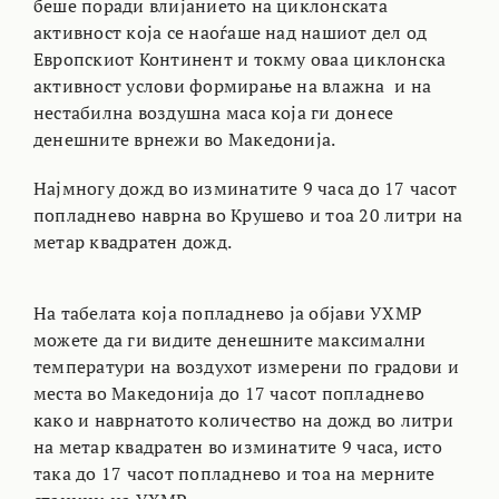
беше поради влијанието на циклонската
активност која се наоѓаше над нашиот дел од
Европскиот Континент и токму оваа циклонска
активност услови формирање на влажна и на
нестабилна воздушна маса која ги донесе
денешните врнежи во Македонија.
Најмногу дожд во изминатите 9 часа до 17 часот
попладнево наврна во Крушево и тоа 20 литри на
метар квадратен дожд.
На табелата која попладнево ја објави УХМР
можете да ги видите денешните максимални
температури на воздухот измерени по градови и
места во Македонија до 17 часот попладнево
како и наврнатото количество на дожд во литри
на метар квадратен во изминатите 9 часа, исто
така до 17 часот попладнево и тоа на мерните