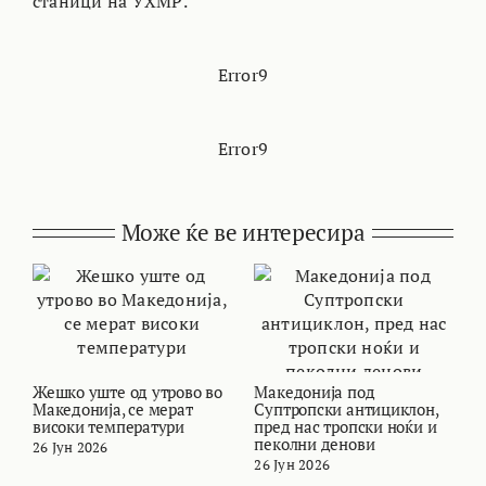
станици на УХМР.
Error9
Error9
Може ќе ве интересира
Жешко уште од утрово во
Македонија под
В
Македонија, се мерат
Суптропски антициклон,
т
високи температури
пред нас тропски ноќи и
и
пеколни денови
26 Јун 2026
2
26 Јун 2026