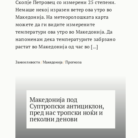
Скопје Петровец со измерени 25 степени.
Немаше некој изразен ветер ова утро во
Македонија. На метеоролошката карта
можете да ги видите измерените
температури ова утро во Македонија. Да
напоменам дека температурите забрзано
растат во Македонија од час во [...]
Занимливости
/
Македонија
/
Прогноза
Македонија под
Суптропски антициклон,
пред нас тропски ноќи и
пеколни денови