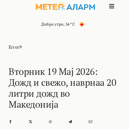
Skip
Toggle
to
content
Naviga
ПОЧЕТНА
Добро утро
,
34 °C
МАКЕДОНИЈА
Error9
ОСТАНАТИ РЕГИОНИ
Вторник 19 Мај 2026:
Дожд и свежо, наврнаа 20
ИНТЕРЕСНО
литри дожд во
КОНТАКТ
Македонија
МАРКЕТИНГ