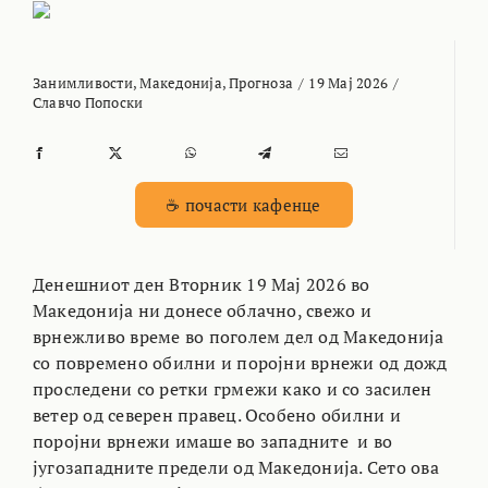
Занимливости
,
Македонија
,
Прогноза
/
19 Мај 2026
/
Славчо Попоски
☕ почасти кафенце
Денешниот ден Вторник 19 Мај 2026 во
Македонија ни донесе облачно, свежо и
врнежливо време во поголем дел од Македонија
со повремено обилни и поројни врнежи од дожд
проследени со ретки грмежи како и со засилен
ветер од северен правец. Особено обилни и
поројни врнежи имаше во западните и во
југозападните предели од Македонија. Сето ова