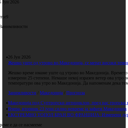
5 Јун 2026
rror9
Занимливости
26 Јун 2026
Жешко уште од утрово во Македонија, се мерат високи темп
Жешко време имаме уште од утрово во Македонија. Времето е
измерени 25 степени. Немаше некој изразен ветер ова утро 
температури ова утро во Македонија. Да напоменам дека темп
Занимливости
/
Македонија
/
Прогноза
Македонија под Суптропски антициклон, пред нас тропски 
Вчера, вторник 23 јуни силно невреме ја зафати Македонија
ЕКСТРЕМНО ТОПОЛ БРАН ВО ФРАНЦИЈА: Измерени дури 
реме е да се насмееме