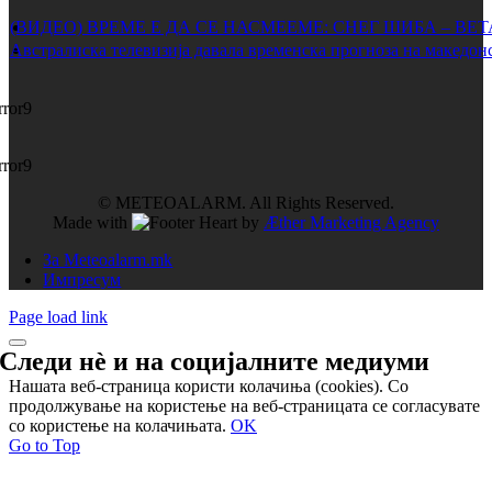
(ВИДЕО) ВРЕМЕ Е ДА СЕ НАСМЕЕМЕ: СНЕГ ШИБА – ВЕ
Австралиска телевизија давала временска прогноза на македонс
rror9
rror9
© METEOALARM. All Rights Reserved.
Made with
by
Æther Marketing Agency
За Meteoalarm.mk
Импресум
Page load link
Следи нѐ и на
социјалните медиуми
Нашата веб-страница користи колачиња (cookies). Со
продолжување на користење на веб-страницата се согласувате
со користење на колачињата.
OK
Go to Top