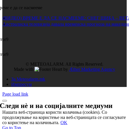
реме е да се насмееме
(ВИДЕО) ВРЕМЕ Е ДА СЕ НАСМЕЕМЕ: СНЕГ ШИБА – ВЕ
Австралиска телевизија давала временска прогноза на македонс
rror9
rror9
© METEOALARM. All Rights Reserved.
Made with
by
Æther Marketing Agency
За Meteoalarm.mk
Импресум
Page load link
Следи нѐ и на
социјалните медиуми
Нашата веб-страница користи колачиња (cookies). Со
продолжување на користење на веб-страницата се согласувате
со користење на колачињата.
OK
Go to Top