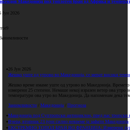
икендов Македонија под топлотен бран од Африка и температ
5 Јун 2026
rror9
Занимливости
26 Јун 2026
Жешко уште од утрово во Македонија, се мерат високи темп
Жешко време имаме уште од утрово во Македонија. Времето е
измерени 25 степени. Немаше некој изразен ветер ова утро 
температури ова утро во Македонија. Да напоменам дека темп
Занимливости
/
Македонија
/
Прогноза
Македонија под Суптропски антициклон, пред нас тропски 
Вчера, вторник 23 јуни силно невреме ја зафати Македонија
ЕКСТРЕМНО ТОПОЛ БРАН ВО ФРАНЦИЈА: Измерени дури 