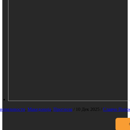
анимливости
,
Македонија
,
Прогноза
/
10 Дек 2025
/
Славчо Попо