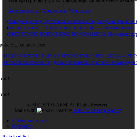
температури ова утро во Македонија. Да напоменам дека темп
Занимливости
/
Македонија
/
Прогноза
Македонија под Суптропски антициклон, пред нас тропски 
Вчера, вторник 23 јуни силно невреме ја зафати Македонија
ЕКСТРЕМНО ТОПОЛ БРАН ВО ФРАНЦИЈА: Измерени дури 
реме е да се насмееме
(ВИДЕО) ВРЕМЕ Е ДА СЕ НАСМЕЕМЕ: СНЕГ ШИБА – ВЕ
Австралиска телевизија давала временска прогноза на македонс
rror9
rror9
© METEOALARM. All Rights Reserved.
Made with
by
Æther Marketing Agency
За Meteoalarm.mk
Импресум
Page load link