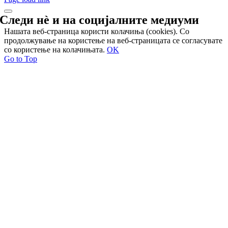
Следи нѐ и на
социјалните медиуми
Нашата веб-страница користи колачиња (cookies). Со
продолжување на користење на веб-страницата се согласувате
со користење на колачињата.
OK
Go to Top