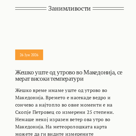
Занимливости
26 Јун 2026
Жешко уште од утрово во Македонија, се
мерат високи температури
Жешко време имаме уште од утрово во
Македонија. Времето е насекаде ведро и
сончево а најтопло во овие моменти е на
Скопје Петровец со измерени 25 степени.
Немаше некој изразен ветер ова утро во
Македонија. На метеоролошката карта
можете да ги видите измерените