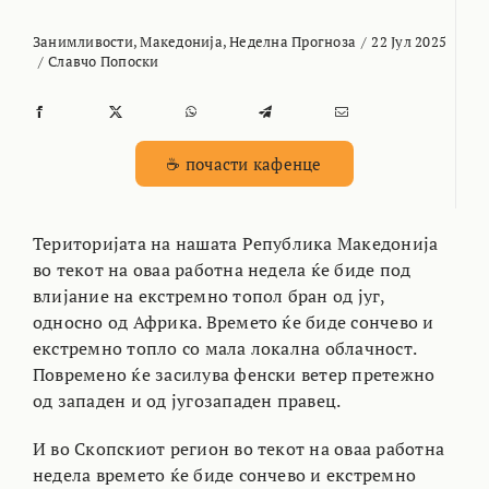
Занимливости
,
Македонија
,
Неделна Прогноза
/
22 Јул 2025
/
Славчо Попоски
☕ почасти кафенце
Територијата на нашата Република Македонија
во текот на оваа работна недела ќе биде под
влијание на екстремно топол бран од југ,
односно од Африка. Времето ќе биде сончево и
екстремно топло со мала локална облачност.
Повремено ќе засилува фенски ветер претежно
од западен и од југозападен правец.
И во Скопскиот регион во текот на оваа работна
недела времето ќе биде сончево и екстремно