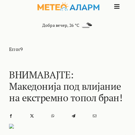
Skip
Toggle
to
content
Naviga
ПОЧЕТНА
Добра вечер
,
26 °C
МАКЕДОНИЈА
Error9
ОСТАНАТИ РЕГИОНИ
ВНИМАВАЈТЕ:
Македонија под влијание
ИНТЕРЕСНО
на екстремно топол бран!
КОНТАКТ
МАРКЕТИНГ