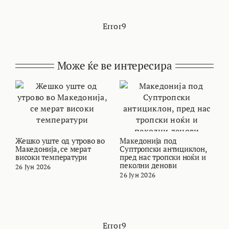
Error9
Може ќе ве интересира
Жешко уште од утрово во
Македонија под
В
Македонија, се мерат
Суптропски антициклон,
т
високи температури
пред нас тропски ноќи и
и
пеколни денови
26 Јун 2026
2
26 Јун 2026
Error9