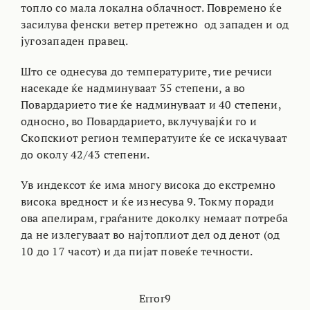
топло со мала локална облачност. Повремено ќе
засилува фенски ветер претежно од западен и од
југозападен правец.
Што се однесува до температурите, тие речиси
насекаде ќе надминуваат 35 степени, а во
Повардарието тие ќе надминуваат и 40 степени,
односно, во Повардарието, вклучувајќи го и
Скопскиот регион температуите ќе се искачуваат
до околу 42/43 степени.
Ув индексот ќе има многу висока до екстремно
висока вредност и ќе изнесува 9. Токму поради
ова апелирам, граѓаните доколку немаат потреба
да не излегуваат во најтоплиот дел од денот (од
10 до 17 часот) и да пијат повеќе течности.
Error9