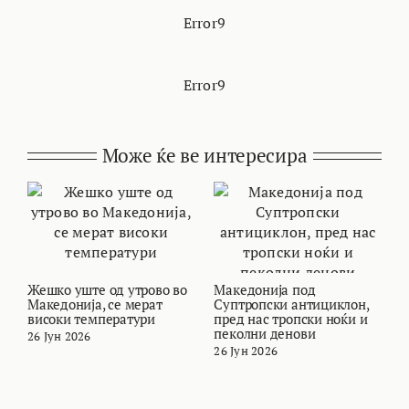
Error9
Error9
Може ќе ве интересира
Жешко уште од утрово во
Македонија под
В
Македонија, се мерат
Суптропски антициклон,
т
високи температури
пред нас тропски ноќи и
и
пеколни денови
26 Јун 2026
2
26 Јун 2026