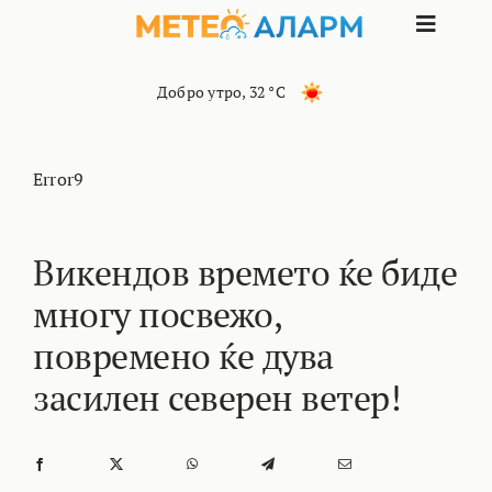
Skip
Toggle
to
content
Naviga
ПОЧЕТНА
Добро утро
,
32 °C
МАКЕДОНИЈА
Error9
ОСТАНАТИ РЕГИОНИ
Викендов времето ќе биде
многу посвежо,
ИНТЕРЕСНО
повремено ќе дува
КОНТАКТ
засилен северен ветер!
МАРКЕТИНГ