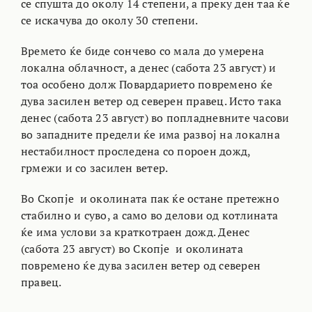
се спушта до околу 14 степени, а преку ден таа ќе
се искачува до околу 30 степени.
Времето ќе биде сончево со мала до умерена
локална облачност, а денес (сабота 23 август) и
тоа особено долж Повардарието повремено ќе
дува засилен ветер од северен правец. Исто така
денес (сабота 23 август) во попладневните часови
во западните предели ќе има развој на локална
нестабилност проследена со пороен дожд,
грмежи и со засилен ветер.
Во Скопје и околината пак ќе остане претежно
стабилно и суво, а само во делови од котлината
ќе има услови за краткотраен дожд. Денес
(сабота 23 август) во Скопје и околината
повремено ќе дува засилен ветер од северен
правец.