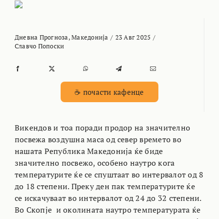
Дневна Прогноза
,
Македонија
/
23 Авг 2025
/
Славчо Попоски
☕ почасти кафенце
Викендов и тоа поради продор на значително
посвежа воздушна маса од север времето во
нашата Република Македонија ќе биде
значително посвежо, особено наутро кога
температурите ќе се спуштаат во интервалот од 8
до 18 степени. Преку ден пак температурите ќе
се искачуваат во интервалот од 24 до 32 степени.
Во Скопје и околината наутро температурата ќе