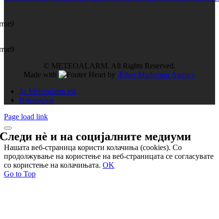
rror9
rror9
© METEOALARM. All Rights Reserved.
Made with
by
Æther Marketing Agency
За Meteoalarm.mk
Импресум
Page load link
Следи нѐ и на
социјалните медиуми
Нашата веб-страница користи колачиња (cookies). Со
продолжување на користење на веб-страницата се согласувате
со користење на колачињата.
OK
Go to Top