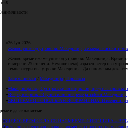
rror9
Занимливости
26 Јун 2026
Жешко уште од утрово во Македонија, се мерат високи темп
Жешко време имаме уште од утрово во Македонија. Времето е
измерени 25 степени. Немаше некој изразен ветер ова утро 
температури ова утро во Македонија. Да напоменам дека темп
Занимливости
/
Македонија
/
Прогноза
Македонија под Суптропски антициклон, пред нас тропски 
Вчера, вторник 23 јуни силно невреме ја зафати Македонија
ЕКСТРЕМНО ТОПОЛ БРАН ВО ФРАНЦИЈА: Измерени дури 
реме е да се насмееме
(ВИДЕО) ВРЕМЕ Е ДА СЕ НАСМЕЕМЕ: СНЕГ ШИБА – ВЕ
Австралиска телевизија давала временска прогноза на македонс