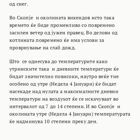
од снег.
Во Скопје и околината викендов исто така
времето ќе биде променливо со повремено
засилен ветер од јужен правец. Во делови од
котлината повремено ќе има услови за
проврнување на слаб дожд.
Што се однесува до температурите како
утринските така и дневните температури ќе
бидат значително повисоки, наутро веќе тие
особено од утре (Недела 4 Јануари) ќе бидат
насекаде над нулата а максималните дневни
температури на воздухот ќе се искачуваат во
интервалот од 7 до 14 степени. И во Скопје и
околината утре (Недела 4 Јануари) температурата
ќе надминува 10 степени преку ден.