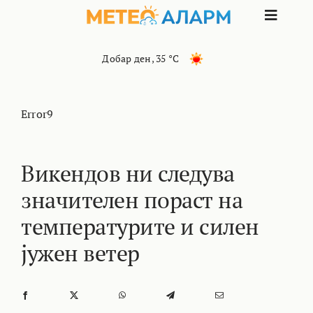
Skip
Toggle
to
content
Naviga
ПОЧЕТНА
Добар ден
,
35 °C
МАКЕДОНИЈА
Error9
ОСТАНАТИ РЕГИОНИ
Викендов ни следува
значителен пораст на
ИНТЕРЕСНО
температурите и силен
КОНТАКТ
јужен ветер
МАРКЕТИНГ