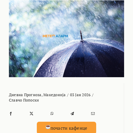
Дневна Прогноза
,
Македонија
/
03 Јан 2026
/
Славчо Попоски
почасти кафенце