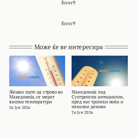
Error9
Error9
Може ќе ве интересира
Жешко уште од утрово во
Македонија под
В
Македонија, се мерат
Суптропски антициклон,
т
високи температури
пред нас тропски ноќи и
и
пеколни денови
26 Јун 2026
2
26 Јун 2026