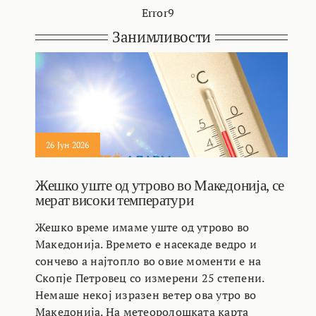
Error9
Занимливости
26 Јун 2026
Жешко уште од утрово во Македонија, се
мерат високи температури
Жешко време имаме уште од утрово во
Македонија. Времето е насекаде ведро и
сончево а најтопло во овие моменти е на
Скопје Петровец со измерени 25 степени.
Немаше некој изразен ветер ова утро во
Македонија. На метеоролошката карта