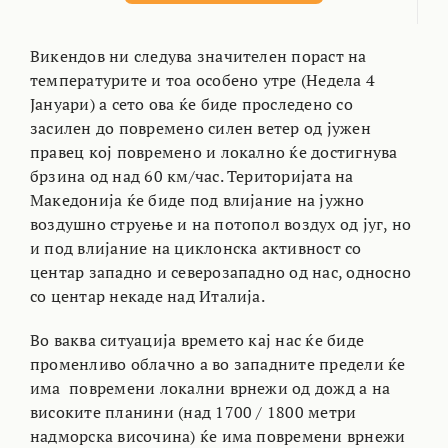
Викендов ни следува значителен пораст на
температурите и тоа особено утре (Недела 4
Јануари) а сето ова ќе биде проследено со
засилен до повремено силен ветер од јужен
правец кој повремено и локално ќе достигнува
брзина од над 60 км/час. Територијата на
Македонија ќе биде под влијание на јужно
воздушно струење и на потопол воздух од југ, но
и под влијание на циклонска активност со
центар западно и северозападно од нас, односно
со центар некаде над Италија.
Во ваква ситуација времето кај нас ќе биде
променливо облачно а во западните предели ќе
има повремени локални врнежи од дожд а на
високите планини (над 1700 / 1800 метри
надморска височина) ќе има повремени врнежи