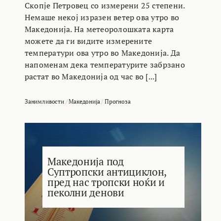
Скопје Петровец со измерени 25 степени.
Немаше некој изразен ветер ова утро во
Македонија. На метеоролошката карта
можете да ги видите измерените
температури ова утро во Македонија. Да
напоменам дека температурите забрзано
растат во Македонија од час во [...]
Занимливости
/
Македонија
/
Прогноза
Македонија под
Суптропски антициклон,
пред нас тропски ноќи и
пеколни денови