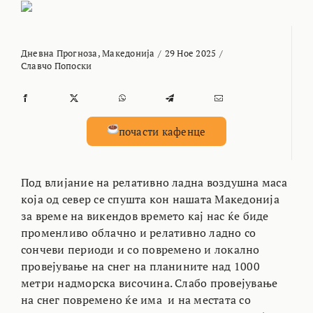
Дневна Прогноза
,
Македонија
/
29 Ное 2025
/
Славчо Попоски
почасти кафенце
Под влијание на релативно ладна воздушна маса
која од север се спушта кон нашата Македонија
за време на викендов времето кај нас ќе биде
променливо облачно и релативно ладно со
сончеви периоди и со повремено и локално
провејување на снег на планините над 1000
метри надморска височина. Слабо провејување
на снег повремено ќе има и на местата со