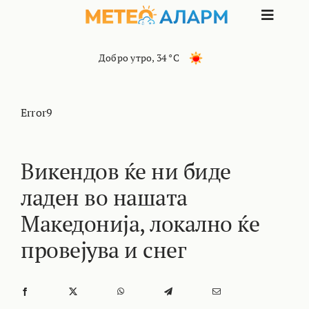
Skip
Toggle
to
content
Naviga
ПОЧЕТНА
Добро утро
,
34 °C
МАКЕДОНИЈА
Error9
ОСТАНАТИ РЕГИОНИ
Викендов ќе ни биде
ладен во нашата
ИНТЕРЕСНО
Македонија, локално ќе
КОНТАКТ
провејува и снег
МАРКЕТИНГ