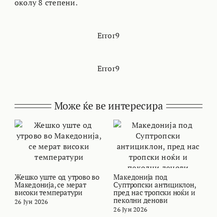
околу 8 степени.
Error9
Error9
Може ќе ве интересира
Жешко уште од утрово во
Македонија под
В
Македонија, се мерат
Суптропски антициклон,
т
високи температури
пред нас тропски ноќи и
и
пеколни денови
26 Јун 2026
2
26 Јун 2026