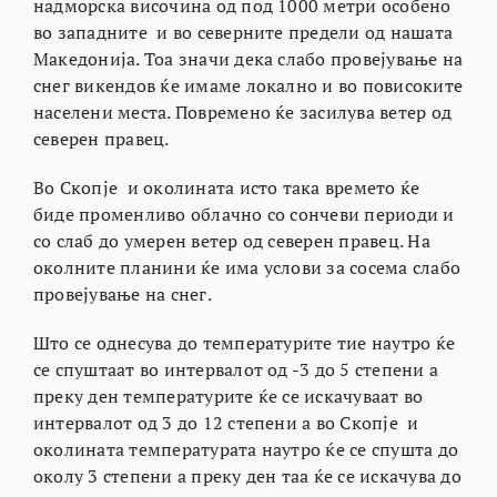
надморска височина од под 1000 метри особено
во западните и во северните предели од нашата
Македонија. Тоа значи дека слабо провејување на
снег викендов ќе имаме локално и во повисоките
населени места. Повремено ќе засилува ветер од
северен правец.
Во Скопје и околината исто така времето ќе
биде променливо облачно со сончеви периоди и
со слаб до умерен ветер од северен правец. На
околните планини ќе има услови за сосема слабо
провејување на снег.
Што се однесува до температурите тие наутро ќе
се спуштаат во интервалот од -3 до 5 степени а
преку ден температурите ќе се искачуваат во
интервалот од 3 до 12 степени а во Скопје и
околината температурата наутро ќе се спушта до
околу 3 степени а преку ден таа ќе се искачува до