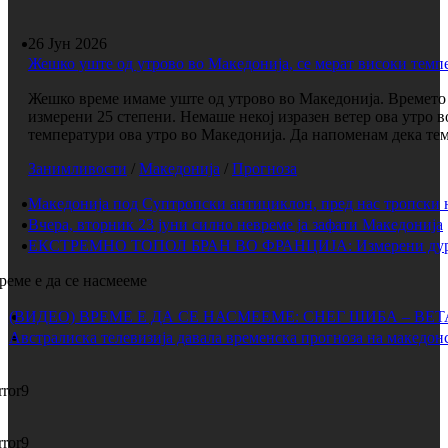
26 Јун 2026
Жешко уште од утрово во Македонија, се мерат високи темп
Жешко време имаме уште од утрово во Македонија. Времето е
измерени 25 степени. Немаше некој изразен ветер ова утро 
температури ова утро во Македонија. Да напоменам дека темп
Занимливости
/
Македонија
/
Прогноза
Македонија под Суптропски антициклон, пред нас тропски 
Вчера, вторник 23 јуни силно невреме ја зафати Македонија
ЕКСТРЕМНО ТОПОЛ БРАН ВО ФРАНЦИЈА: Измерени дури 
реме е да се насмееме
(ВИДЕО) ВРЕМЕ Е ДА СЕ НАСМЕЕМЕ: СНЕГ ШИБА – ВЕ
Австралиска телевизија давала временска прогноза на македонс
rror9
rror9