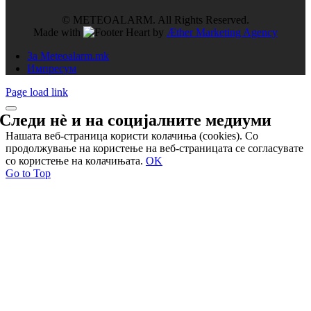
© METEOALARM. All Rights Reserved.
Made with
by
Æther Marketing Agency
За Meteoalarm.mk
Импресум
Page load link
Следи нѐ и на
социјалните медиуми
Нашата веб-страница користи колачиња (cookies). Со
продолжување на користење на веб-страницата се согласувате
со користење на колачињата.
OK
Go to Top