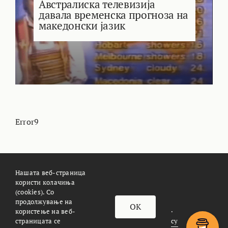
Австралиска телевизија
давала временска прогноза на
македонски јазик
Error9
Нашата веб-страница
користи колачиња
(cookies). Со
За Meteoalarm.mk
Импресум
продолжување на
OK
© METEOALARM. All Rights Reserved.
користење на веб-
страницата се
Made with
by
Æther Marketing Agency