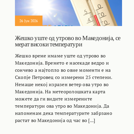
26 Јун 2026
Жешко уште од утрово во Македонија, се
мерат високи температури
Жешко време имаме уште од утрово во
Македонија. Времето е насекаде ведро и
сончево а најтопло во овие моменти е на
Скопје Петровец со измерени 25 степени.
Немаше некој изразен ветер ова утро во
Македонија. На метеоролошката карта
можете да ги видите измерените
температури ова утро во Македонија. Да
напоменам дека температурите забрзано
растат во Македонија од час во [...]