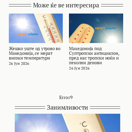
Може ќе ве интересира
Жешко уште од утрово во
Македонија под
В
Македонија, се мерат
Суптропски антициклон,
т
високи температури
пред нас тропски ноќи и
и
пеколни денови
26 Јун 2026
2
26 Јун 2026
Error9
Занимливости