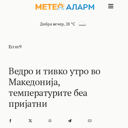
Skip
Toggle
to
content
Naviga
ПОЧЕТНА
Добра вечер
,
28 °C
МАКЕДОНИЈА
Error9
ОСТАНАТИ РЕГИОНИ
Ведро и тивко утро во
Македонија,
ИНТЕРЕСНО
температурите беа
КОНТАКТ
пријатни
МАРКЕТИНГ