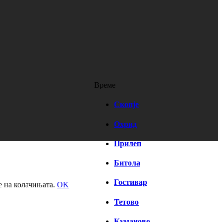
Време
Скопје
Охрид
Прилеп
Битола
Гостивар
е на колачињата.
OK
Тетово
Куманово