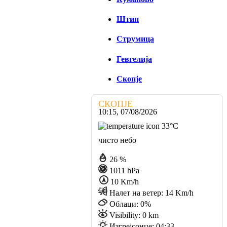
Штип
Струмица
Гевгелија
Скопје
СКОПЈЕ
10:15,
07/08/2026
33
°C
чисто небо
26 %
1011 hPa
10 Km/h
Налет на ветер:
14 Km/h
Облаци:
0%
Visibility:
0 km
Изгрејсонце:
04:33