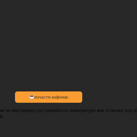
почасти кафенце
 за овој период од годината со температури кои се малку под пр
р.