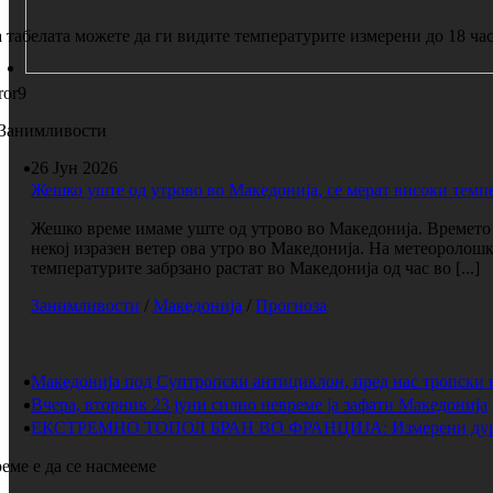
 табелата можете да ги видите температурите измерени до 18 час
ror9
Занимливости
26 Јун 2026
Жешко уште од утрово во Македонија, се мерат високи темп
Жешко време имаме уште од утрово во Македонија. Времето е
некој изразен ветер ова утро во Македонија. На метеоролош
температурите забрзано растат во Македонија од час во [...]
Занимливости
/
Македонија
/
Прогноза
Македонија под Суптропски антициклон, пред нас тропски 
Вчера, вторник 23 јуни силно невреме ја зафати Македонија
ЕКСТРЕМНО ТОПОЛ БРАН ВО ФРАНЦИЈА: Измерени дури 
еме е да се насмееме