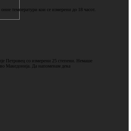
 оние температури кои се измерени до 18 часот.
пје Петровец со измерени 25 степени. Немаше
о во Македонија. Да напоменам дека