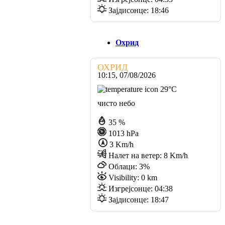
Зајдисонце:
18:46
Охрид
ОХРИД
10:15,
07/08/2026
29
°C
чисто небо
35 %
1013 hPa
3 Km/h
Налет на ветер:
8 Km/h
Облаци:
3%
Visibility:
0 km
Изгрејсонце:
04:38
Зајдисонце:
18:47