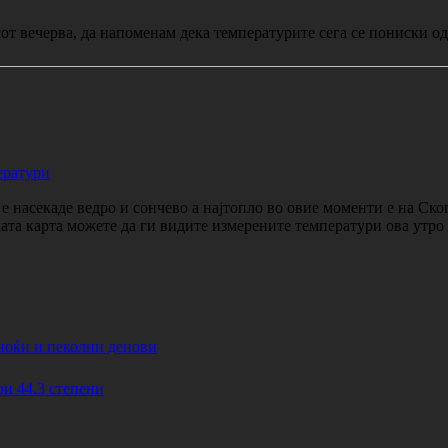
от вечерва, да напоменам дека температурите сега се пониски од
ератури
 насекаде ведро и сончево а најтопло во овие моменти е на Ско
ката карта можете да ги видите измерените температури ова утр
ноќи и пеколни денови
44.3 степени