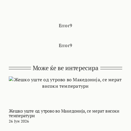
Error9
Error9
Може ќе ве интересира
Жешко уште од утрово во Македонија, се мерат високи
М
температури
т
26 Јун 2026
2