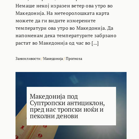
Немаше некој изразен ветер ова утро во
Македонија. На метеоролошката карта
можете да ги видите измерените
температури ова утро во Македонија. Да
напоменам дека температурите забрзано
растат во Македонија од час во [...]
Занимливости
/
Македонија
/
Прогноза
Македонија под
Суптропски антициклон,
пред нас тропски ноќи и
пеколни денови