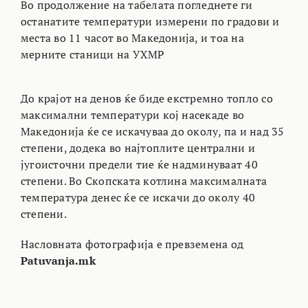
Во продолжение на табелата погледнете ги
останатите температури измерени по градови и
места во 11 часот во Македонија, и тоа на
мерните станици на УХМР
До крајот на денов ќе биде екстремно топло со
максимални температури кој насекаде во
Македонија ќе се искачуваа до околу, па и над 35
степени, додека во најтоплите централни и
југоисточни предели тие ќе надминуваат 40
степени. Во Скопската котлина максималната
температура денес ќе се искачи до околу 40
степени.
Насловната фотографија е превземена од
Patuvanja.mk