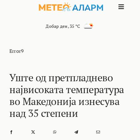
Skip
Toggle
to
content
Naviga
ПОЧЕТНА
Добар ден
,
35 °C
МАКЕДОНИЈ
Error9
ОСТАНАТИ 
Уште од претпладнево
највисоката температура
ИНТЕРЕСНО
во Македонија изнесува
КОНТАКТ
над 35 степени
МАРКЕТИНГ