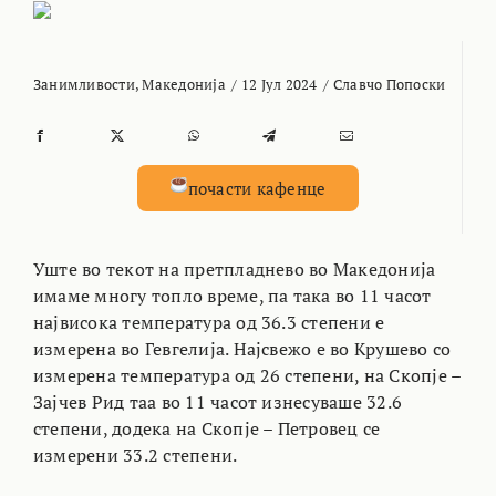
Занимливости
,
Македонија
/
12 Јул 2024
/
Славчо Попоски
почасти кафенце
Уште во текот на претпладнево во Македонија
имаме многу топло време, па така во 11 часот
највисока температура од 36.3 степени е
измерена во Гевгелија. Најсвежо е во Крушево со
измерена температура од 26 степени, на Скопје –
Зајчев Рид таа во 11 часот изнесуваше 32.6
степени, додека на Скопје – Петровец се
измерени 33.2 степени.