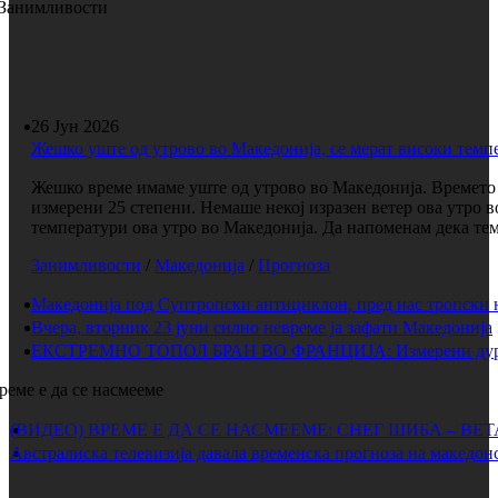
Занимливости
26 Јун 2026
Жешко уште од утрово во Македонија, се мерат високи темп
Жешко време имаме уште од утрово во Македонија. Времето е
измерени 25 степени. Немаше некој изразен ветер ова утро 
температури ова утро во Македонија. Да напоменам дека темп
Занимливости
/
Македонија
/
Прогноза
Македонија под Суптропски антициклон, пред нас тропски 
Вчера, вторник 23 јуни силно невреме ја зафати Македонија
ЕКСТРЕМНО ТОПОЛ БРАН ВО ФРАНЦИЈА: Измерени дури 
реме е да се насмееме
(ВИДЕО) ВРЕМЕ Е ДА СЕ НАСМЕЕМЕ: СНЕГ ШИБА – ВЕ
Австралиска телевизија давала временска прогноза на македонс