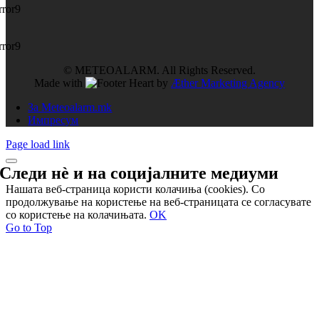
rror9
rror9
© METEOALARM. All Rights Reserved.
Made with
by
Æther Marketing Agency
За Meteoalarm.mk
Импресум
Page load link
Следи нѐ и на
социјалните медиуми
Нашата веб-страница користи колачиња (cookies). Со
продолжување на користење на веб-страницата се согласувате
со користење на колачињата.
OK
Go to Top