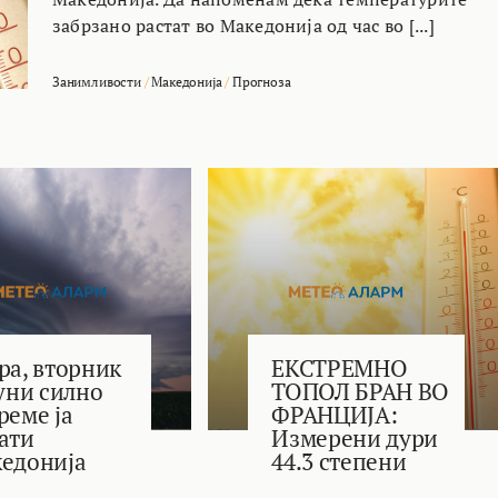
забрзано растат во Македонија од час во [...]
Занимливости
/
Македонија
/
Прогноза
ра, вторник
ЕКСТРЕМНО
јуни силно
ТОПОЛ БРАН ВО
реме ја
ФРАНЦИЈА:
ати
Измерени дури
едонија
44.3 степени