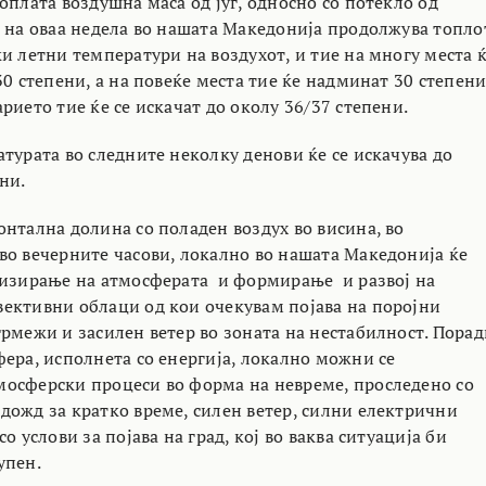
оплата воздушна маса од југ, односно со потекло од
т на оваа недела во нашата Македонија продолжува топло
и летни температури на воздухот, и тие на многу места 
30 степени, а на повеќе места тие ќе надминат 30 степени
рието тие ќе се искачат до околу 36/37 степени.
турата во следните неколку денови ќе се искачува до
ни.
онтална долина со поладен воздух во висина, во
во вечерните часови, локално во нашата Македонија ќе
лизирање на атмосферата и формирање и развој на
ективни облаци од кои очекувам појава на поројни
грмежи и засилен ветер во зоната на нестабилност. Порад
фера, исполнета со енергија, локално можни се
осферски процеси во форма на невреме, проследено со
дожд за кратко време, силен ветер, силни електрични
о услови за појава на град, кој во ваква ситуација би
упен.