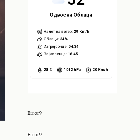
Одвоени Облаци
Налет на ветер:
29 Km/h
Облаци:
34%
Изгрејсонце:
04:34
Зајдисонце:
18:45
28 %
1012 hPa
20 Km/h
Error9
Error9