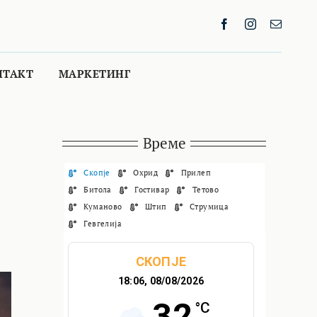
НТАКТ
МАРКЕТИНГ
Време
Скопје
Охрид
Прилеп
Битола
Гостивар
Тетово
Куманово
Штип
Струмица
Гевгелија
СКОПЈЕ
18:06,
08/08/2026
32
°C