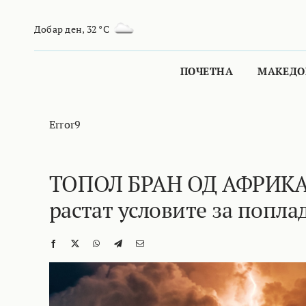
Skip
to
Добар ден
,
32 °C
content
ПОЧЕТНА
МАКЕДО
Error9
ТОПОЛ БРАН ОД АФРИКА
растат условите за попла