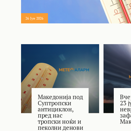
26 Јун 2026
Македонија под
Вче
Суптропски
23 
антициклон,
нев
пред нас
заф
тропски ноќи и
Мак
пеколни денови