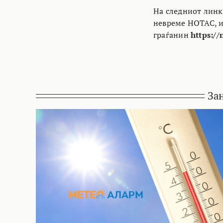
На следниот линк
невреме НОТАС, и 
граѓанин
https://
За