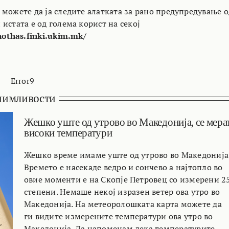
 можете да ја следите алатката за рано предупредување о
истата е од голема корист на секој
nothas.finki.ukim.mk/
Error9
нимливости
Жешко уште од утрово во Македонија, се мера
високи температури
Жешко време имаме уште од утрово во Македонија
Времето е насекаде ведро и сончево а најтопло во
овие моменти е на Скопје Петровец со измерени 2
степени. Немаше некој изразен ветер ова утро во
Македонија. На метеоролошката карта можете да
ги видите измерените температури ова утро во
Македонија. Да напоменам дека температурите