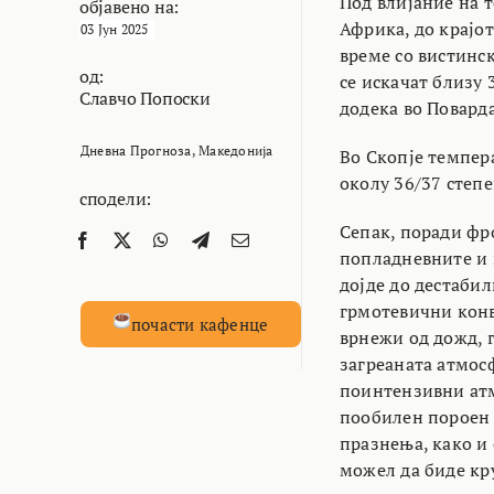
Под влијание на т
објавено на:
Африка, до крајо
03 Јун 2025
време со вистинск
од:
се искачат близу 
Славчо Попоски
додека во Поварда
Дневна Прогноза
,
Македонија
Во Скопје темпера
околу 36/37 степе
сподели:
Сепак, поради фр
попладневните и 
дојде до дестаби
грмотевични конв
почасти кафенце
врнежи од дожд, 
загреаната атмос
поинтензивни атм
пообилен пороен 
празнења, како и с
можел да биде кр