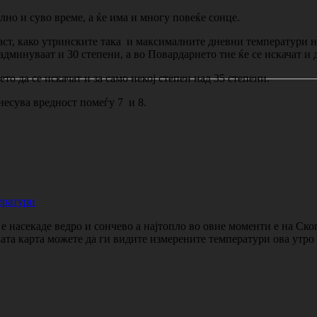
но и суво време, а ќе има и многу повеќе сонце.
аст, како утринските така и максималните дневни температури на
админуваат и 30 степени, a во Повардарието тие ќе се искачат и 
 да се искачат и за само некој степен над 35 степени.
есува вредност помеѓу 7 и 8.
ератури
 насекаде ведро и сончево а најтопло во овие моменти е на Ско
ката карта можете да ги видите измерените температури ова утр