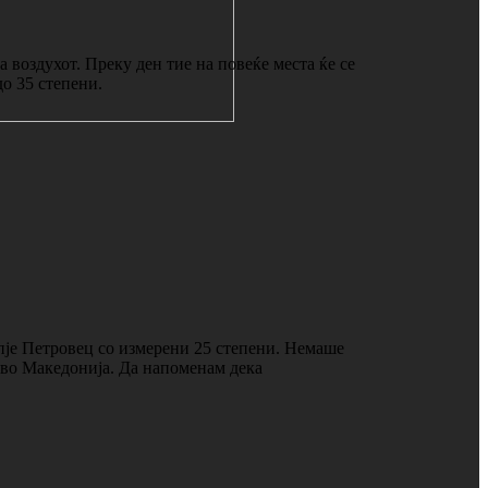
 воздухот. Преку ден тие на повеќе места ќе се
до 35 степени.
пје Петровец со измерени 25 степени. Немаше
о во Македонија. Да напоменам дека