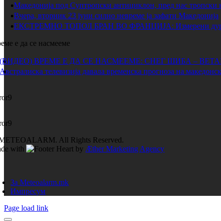
Македонија под Суптропски антициклон, пред нас тропски 
Вчера, вторник 23 јуни силно невреме ја зафати Македонија
ЕКСТРЕМНО ТОПОЛ БРАН ВО ФРАНЦИЈА: Измерени дури 
еме е да се насмееме
(ВИДЕО) ВРЕМЕ Е ДА СЕ НАСМЕЕМЕ: СНЕГ ШИБА – ВЕТ
Австралиска телевизија давала временска прогноза на македонск
ror9
ror9
METEOALARM. All Rights Reserved.
de with
by
Æther Marketing Agency
За Meteoalarm.mk
Импресум
Page load link