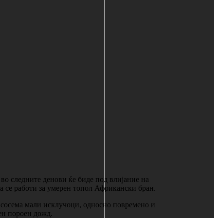
во следните денови ќе биде под влијание на
а се работи за умерен топол Африкански бран.
е сосема мали исклучоци, односно повремено и
лен пороен дожд.