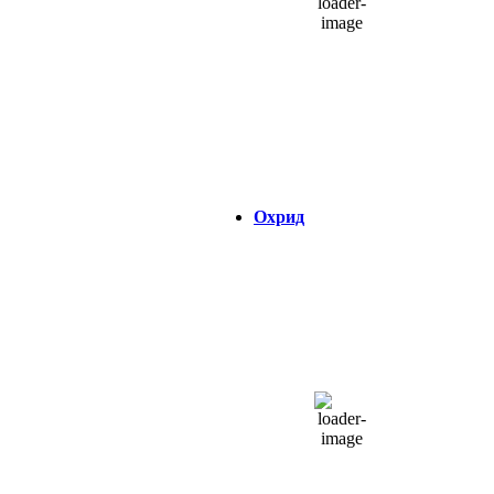
1013 hPa
12 Km/h
Налет на ветер:
9 Km/h
Облаци:
0%
Visibility:
0 km
Изгрејсонце:
04:35
Зајдисонце:
18:44
Охрид
ОХРИД
14:35,
09/08/2026
30
°C
одвоени облаци
39 %
1014 hPa
9 Km/h
Налет на ветер:
10 Km/h
Облаци:
50%