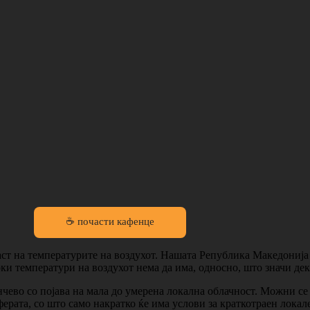
☕ почасти кафенце
аст на температурите на воздухот. Нашата Република Македонија 
ки температури на воздухот нема да има, односно, што значи дек
нчево со појава на мала до умерена локална облачност. Можни с
ферата, со што само накратко ќе има услови за краткотраен лока