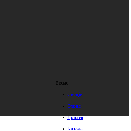
Време
Скопје
Охрид
Прилеп
Битола