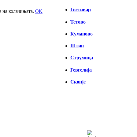
Гостивар
е на колачињата.
OK
Тетово
Куманово
Штип
Струмица
Гевгелија
Скопје
СКОПЈЕ
14:35,
09/08/2026
35
°C
чисто небо
23 %