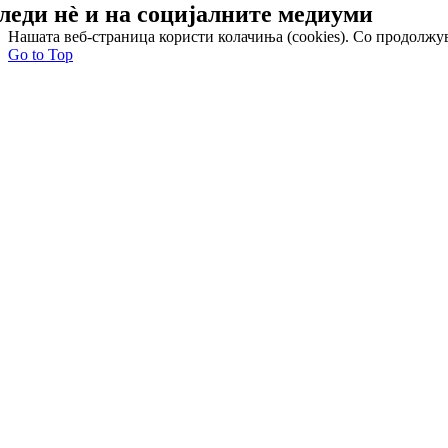
леди нѐ и на
социјалните медиуми
Нашата веб-страница користи колачиња (cookies). Со продолжув
Go to Top