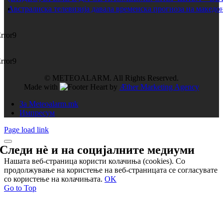
Австралиска телевизија давала временска прогноза на македон
rror9
rror9
© METEOALARM. All Rights Reserved.
Made with
by
Æther Marketing Agency
За Meteoalarm.mk
Импресум
Page load link
Следи нѐ и на
социјалните медиуми
Нашата веб-страница користи колачиња (cookies). Со
продолжување на користење на веб-страницата се согласувате
со користење на колачињата.
OK
Go to Top