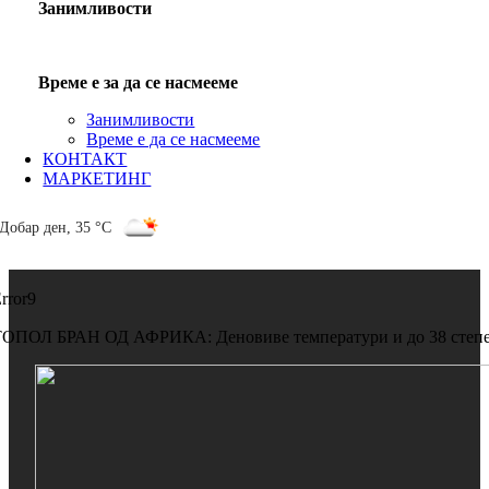
Занимливости
Време е за да се насмееме
Занимливости
Време е да се насмееме
КОНТАКТ
МАРКЕТИНГ
Добар ден
,
35 °C
rror9
ОПОЛ БРАН ОД АФРИКА: Деновиве температури и до 38 степ