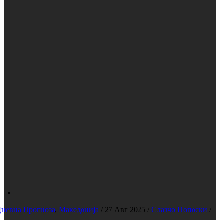
невна Прогноза
,
Македонија
/
27 Авг 2025
/
Славчо Попоски
/