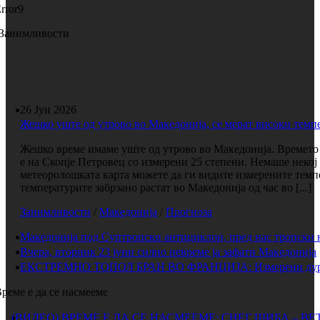
rror9
Занимливости
26 Јун 2026
Жешко уште од утрово во Македонија, се мерат високи темп
Жешко време имаме уште од утрово во Македонија. Времето е
е на Скопје Петровец со измерени 25 степени. Немаше некој 
метеоролошката карта можете да ги видите измерените темп
температурите забрзано растат во Македонија од час во [...]
Занимливости
/
Македонија
/
Прогноза
Македонија под Суптропски антициклон, пред нас тропски 
Вчера, вторник 23 јуни силно невреме ја зафати Македонија
ЕКСТРЕМНО ТОПОЛ БРАН ВО ФРАНЦИЈА: Измерени дури 
реме е да се насмееме
(ВИДЕО) ВРЕМЕ Е ДА СЕ НАСМЕЕМЕ: СНЕГ ШИБА – ВЕ