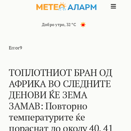
Skip
Toggle
to
content
Naviga
ПОЧЕТНА
Добро утро
,
32 °C
МАКЕДОНИЈА
Error9
ОСТАНАТИ РЕГИОНИ
ТОПЛОТНИОТ БРАН ОД
АФРИКА ВО СЛЕДНИТЕ
ИНТЕРЕСНО
ДЕНОВИ ЌЕ ЗЕМА
КОНТАКТ
ЗАМАВ: Повторно
температурите ќе
МАРКЕТИНГ
пораснат до околу 40, 41