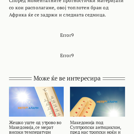
Според моменталните прогностички материјали
со кои располагаме, овој топлотен бран од
Африка ќе се задржи и следната седмица.
Error9
Error9
Може ќе ве интересира
Жешко уште од утрово во
Македонија под
В
Македонија, се мерат
Суптропски антициклон,
т
високи температури
пред нас тропски ноќи и
и