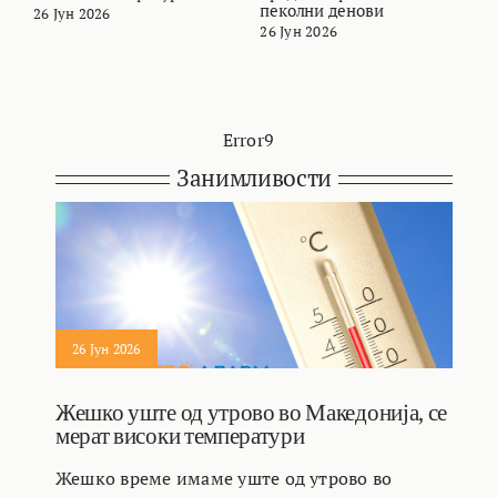
пеколни денови
26 Јун 2026
2
26 Јун 2026
Error9
Занимливости
26 Јун 2026
Жешко уште од утрово во Македонија, се
мерат високи температури
Жешко време имаме уште од утрово во