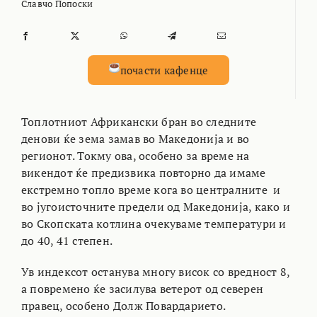
Славчо Попоски
почасти кафенце
Топлотниот Африкански бран во следните
денови ќе зема замав во Македонија и во
регионот. Токму ова, особено за време на
викендот ќе предизвика повторно да имаме
екстремно топло време кога во централните и
во југоисточните предели од Македонија, како и
во Скопската котлина очекуваме температури и
до 40, 41 степен.
Ув индексот останува многу висок со вредност 8,
а повремено ќе засилува ветерот од северен
правец, особено Долж Повардарието.