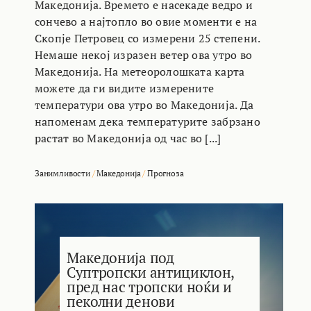
Македонија. Времето е насекаде ведро и
сончево а најтопло во овие моменти е на
Скопје Петровец со измерени 25 степени.
Немаше некој изразен ветер ова утро во
Македонија. На метеоролошката карта
можете да ги видите измерените
температури ова утро во Македонија. Да
напоменам дека температурите забрзано
растат во Македонија од час во [...]
Занимливости
/
Македонија
/
Прогноза
Македонија под
Суптропски антициклон,
пред нас тропски ноќи и
пеколни денови