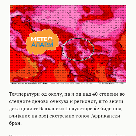
Температури од околу, па и од над 40 степени во
следните денови очекува и регионот, што значи
дека целиот Балкански Полуосторв ќе биде под
влијание на овој екстремно топол Африкански
бран.