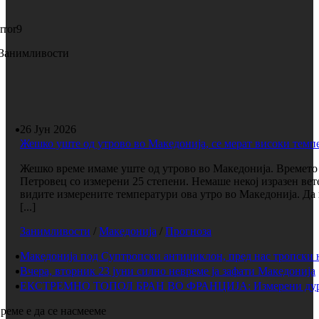
rror9
Занимливости
26 Јун 2026
Жешко уште од утрово во Македонија, се мерат високи темп
Жешко време имаме уште од утрово во Македонија. Времето е
Петровец со измерени 25 степени. Немаше некој изразен вет
видите измерените температури ова утро во Македонија. Да 
[...]
Занимливости
/
Македонија
/
Прогноза
Македонија под Суптропски антициклон, пред нас тропски 
Вчера, вторник 23 јуни силно невреме ја зафати Македонија
ЕКСТРЕМНО ТОПОЛ БРАН ВО ФРАНЦИЈА: Измерени дури 
реме е да се насмееме