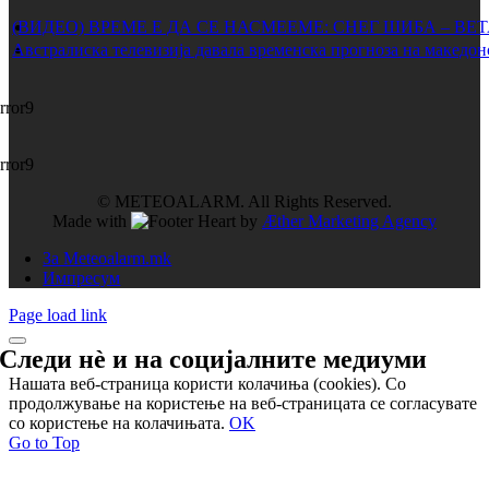
(ВИДЕО) ВРЕМЕ Е ДА СЕ НАСМЕЕМЕ: СНЕГ ШИБА – ВЕ
Австралиска телевизија давала временска прогноза на македон
rror9
rror9
© METEOALARM. All Rights Reserved.
Made with
by
Æther Marketing Agency
За Meteoalarm.mk
Импресум
Page load link
Следи нѐ и на
социјалните медиуми
Нашата веб-страница користи колачиња (cookies). Со
продолжување на користење на веб-страницата се согласувате
со користење на колачињата.
OK
Go to Top