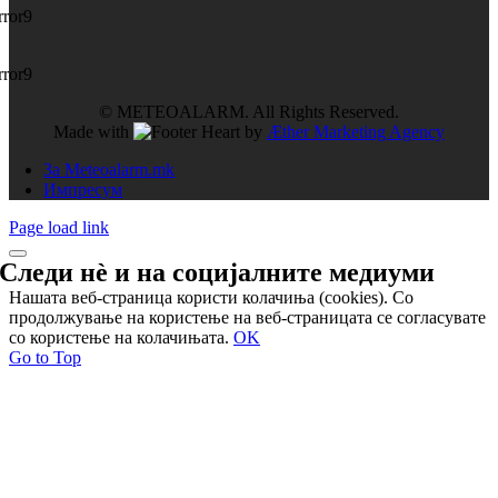
rror9
rror9
© METEOALARM. All Rights Reserved.
Made with
by
Æther Marketing Agency
За Meteoalarm.mk
Импресум
Page load link
Следи нѐ и на
социјалните медиуми
Нашата веб-страница користи колачиња (cookies). Со
продолжување на користење на веб-страницата се согласувате
со користење на колачињата.
OK
Go to Top