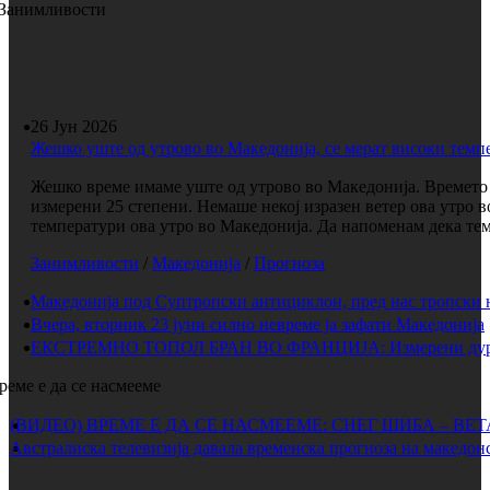
Занимливости
26 Јун 2026
Жешко уште од утрово во Македонија, се мерат високи темп
Жешко време имаме уште од утрово во Македонија. Времето е
измерени 25 степени. Немаше некој изразен ветер ова утро 
температури ова утро во Македонија. Да напоменам дека темп
Занимливости
/
Македонија
/
Прогноза
Македонија под Суптропски антициклон, пред нас тропски 
Вчера, вторник 23 јуни силно невреме ја зафати Македонија
ЕКСТРЕМНО ТОПОЛ БРАН ВО ФРАНЦИЈА: Измерени дури 
реме е да се насмееме
(ВИДЕО) ВРЕМЕ Е ДА СЕ НАСМЕЕМЕ: СНЕГ ШИБА – ВЕ
Австралиска телевизија давала временска прогноза на македонс