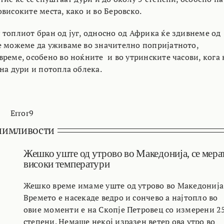
високите места, како и во Беровско.
 топлиот бран од југ, односно од Африка ќе здивнеме од
 можеме да уживаме во значително попријатното,
реме, особено во ноќните и во утринските часови, кога 
на дури и потопла облека.
Error9
нимливости
Жешко уште од утрово во Македонија, се мера
високи температури
Жешко време имаме уште од утрово во Македонија
Времето е насекаде ведро и сончево а најтопло во
овие моменти е на Скопје Петровец со измерени 2
степени. Немаше некој изразен ветер ова утро во