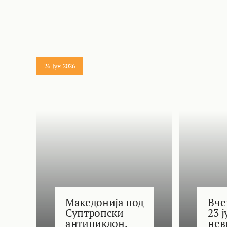
26 Јун 2026
Македонија под
Вче
Суптропски
23 
антициклон,
нев