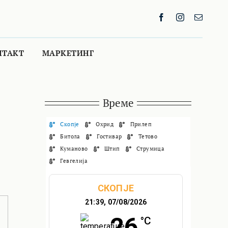
НТАКТ
МАРКЕТИНГ
Време
Скопје
Охрид
Прилеп
Битола
Гостивар
Тетово
Куманово
Штип
Струмица
Гевгелија
СКОПЈЕ
21:39,
07/08/2026
26
°C