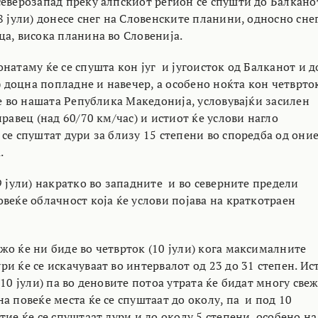
северозапад преку алпскиот регион се спушти до Балкано
8 јули) донесе снег на Словенските планини, односно сне
ца, висока планина во Словенија.
натаму ќе се спушта кон југ и југоисток од Балканот и д
и) доцна попладне и навечер, а особено ноќта кон четврто
не во нашата Република Македонија, условувајќи засилен
правец (над 60/70 км/час) и истиот ќе услови нагло
се спуштат дури за близу 15 степени во споредба од они
.
9 јули) накратко во западните и во северните предели
веќе облачност која ќе услови појава на краткотраен
жо ќе ни биде во четврток (10 јули) кога максималните
и ќе се искачуваат во интервалот од 23 до 31 степен. Ис
(10 јули) па во деновите потоа утрата ќе бидат многу све
а повеќе места ќе се спуштаат до околу, па и под 10
тие ќе се спуштаат дури и до околу 5 степени, особено на