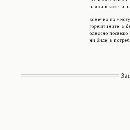
планинските и по
Конечно по многу
горештините и ќе
односно посвежо в
ни биде и потреб
За