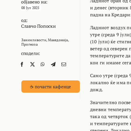
Ладниот бран од 
објавено на:
и денес (вторник 
08 Јул 2025
падна на Кредари
од:
Славчо Попоски
Ладниот воздух по
утре (среда 9 јул
Занимливости
,
Македонија
,
(10 јули) ќе стиг
Прогноза
ветер од северен 
сподели:
температурите да 
кои ги имаме сега
Само утре (среда 
локално ќе има по
☕ почасти кафенце
дожд.
Значително посве
дневни температур
така од четврток 
и температурите н
степени. Локално 