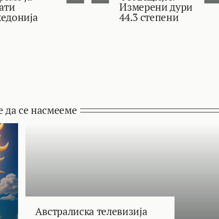
ати
Измерени дури
едонија
44.3 степени
е да се насмееме
Австралиска телевизија