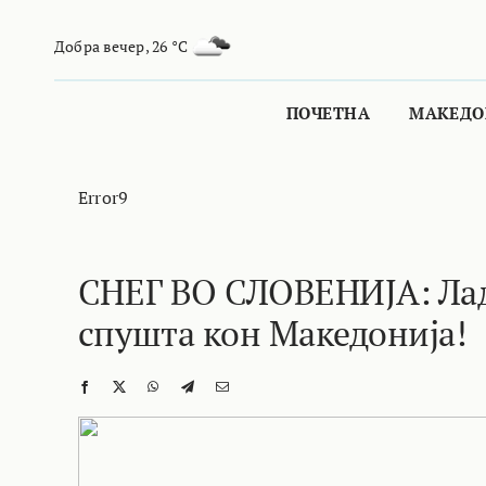
Skip
to
Добра вечер
,
26 °C
content
ПОЧЕТНА
МАКЕДО
Error9
СНЕГ ВО СЛОВЕНИЈА: Ладн
спушта кон Македонија!