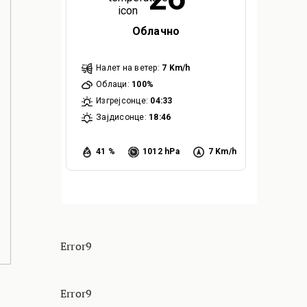
Облачно
Налет на ветер:
7 Km/h
Облаци:
100%
Изгрејсонце:
04:33
Зајдисонце:
18:46
41 %
1012 hPa
7 Km/h
Error9
Error9