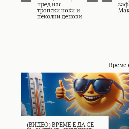
пред нас
заф
тропски ноќи и
Мак
пеколни денови
Време 
(ВИДЕО) ВРЕМЕ Е ДА СЕ