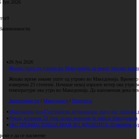
5 Јун 2026
rror9
Занимливости
26 Јун 2026
Жешко уште од утрово во Македонија, се мерат високи темп
Жешко време имаме уште од утрово во Македонија. Времето е
измерени 25 степени. Немаше некој изразен ветер ова утро 
температури ова утро во Македонија. Да напоменам дека темп
Занимливости
/
Македонија
/
Прогноза
Македонија под Суптропски антициклон, пред нас тропски 
Вчера, вторник 23 јуни силно невреме ја зафати Македонија
ЕКСТРЕМНО ТОПОЛ БРАН ВО ФРАНЦИЈА: Измерени дури 
реме е да се насмееме