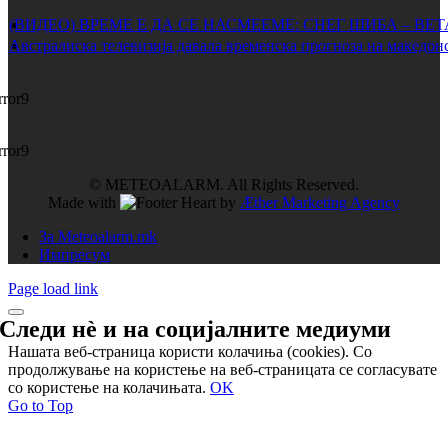
(ВИДЕО) ВРЕМЕ Е ДА СЕ НАСМЕЕМЕ: СНЕГ ШИБА – ВЕ
Австралиска телевизија давала временска прогноза на македонс
rror9
rror9
© METEOALARM. All Rights Reserved.
Made with
by
Æther Marketing Agency
За Meteoalarm.mk
Импресум
Page load link
Следи нѐ и на
социјалните медиуми
Нашата веб-страница користи колачиња (cookies). Со
продолжување на користење на веб-страницата се согласувате
со користење на колачињата.
OK
Go to Top