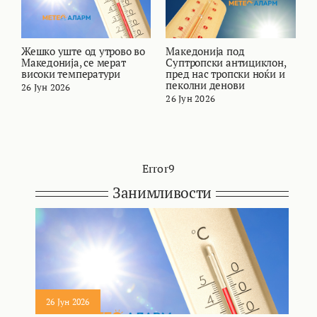
Жешко уште од утрово во
Македонија под
В
Македонија, се мерат
Суптропски антициклон,
т
високи температури
пред нас тропски ноќи и
и
пеколни денови
26 Јун 2026
2
26 Јун 2026
Error9
Занимливости
26 Јун 2026