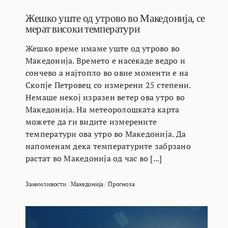
Жешко уште од утрово во Македонија, се
мерат високи температури
Жешко време имаме уште од утрово во
Македонија. Времето е насекаде ведро и
сончево а најтопло во овие моменти е на
Скопје Петровец со измерени 25 степени.
Немаше некој изразен ветер ова утро во
Македонија. На метеоролошката карта
можете да ги видите измерените
температури ова утро во Македонија. Да
напоменам дека температурите забрзано
растат во Македонија од час во [...]
Занимливости
/
Македонија
/
Прогноза