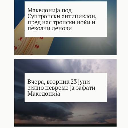
Македонија под
Суптропски антициклон,
пред нас тропски ноќи и
пеколни денови
Вчера, вторник 23 јуни
силно невреме ја зафати
Македонија