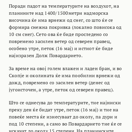
Поради падот на температурите на воздухот, на
планините над 1400/1500метри надморска
височина ќе има врнежи од снег, со што ќе се
формира снежна покривка (локално повисока од
10 cм снег). Сето ова ќе биде проследено со
повремено засилен ветер од северен правец,
особено утре, петок (16 мај) и истиот ќе биде
најизразен Долж Повардарието.
За време на овој голем влажен и ладен бран, и во
Скопје и околината ќе има пообилни врнежи од
дожд, повремено со засилен ветер (денес од
југоисточен, а утре, петок од северен правец).
Што се однесува до температурите, тие најниски
преку ден ќе бидат утре, петок (16 мај) и тие на
повеќе места ќе изнесуваат до околу, па дури и
под 10 степени, а само во Повардарието тие ќе се
искачат до околу 15 степени. На планинските