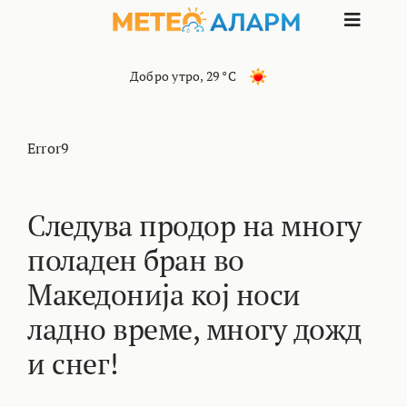
Skip
Toggle
to
content
Naviga
ПОЧЕТНА
Добро утро
,
29 °C
МАКЕДОНИЈА
Error9
ОСТАНАТИ РЕГИОНИ
Следува продор на многу
поладен бран во
ИНТЕРЕСНО
Македонија кој носи
КОНТАКТ
ладно време, многу дожд
и снег!
МАРКЕТИНГ