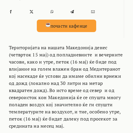
почасти кафенце
Територијата на нашата Македонија денес
(четврток 15 мај) од попладневните и вечерните
часови, како и утре, петок (16 мај) ќе биде под
влијание на голем влажен бран од Медитеранот
кој насекаде ќе услови да имаме обилни врнежи
од дожд (локално над 30 литри на метар
квадратен дожд). Во исто време од север и од
североисток кон Македонија ќе се спушта многу
поладен воздух кој значително ќе ги спушти
температурите на воздухот, и тие, особено утре,
петок (16 мај) ќе бидат далеку под просекот за
средината на месец мај.