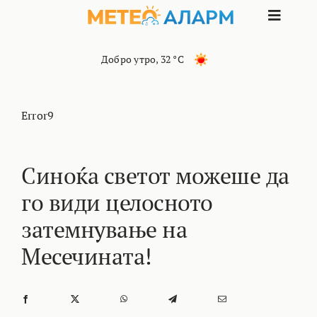
Skip
Toggle
to
content
Naviga
ПОЧЕТНА
Добро утро
,
32 °C
МАКЕДОНИЈА
Error9
ОСТАНАТИ РЕГИОНИ
Синоќа светот можеше да
го види целосното
ИНТЕРЕСНО
затемнување на
КОНТАКТ
Месечината!
МАРКЕТИНГ