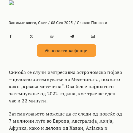
Занимливости
,
Свет
/
08 Сеп 2025
/
Славчо Попоски
☕ почасти кафенце
Синоќа се случи импресивна астрономска појава
– целосно затемнување на Месечината, познато
како „крвава месечина“. Ова беше најдолгото
затемнување од 2022 година, кое траеше еден
час и 22 минути.
Затемнувањето можеше да се следи од повеќе од
7 милиони луѓе во Европа, Австралија, Азија,
Африка, како и делови од Хаваи, Алјаска и