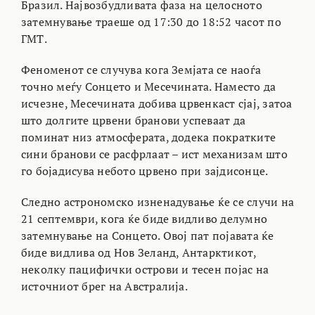
Бразил. Највозбудливата фаза на целосното
затемнување траеше од 17:30 до 18:52 часот по
ГМТ.
Феноменот се случува кога Земјата се наоѓа
точно меѓу Сонцето и Месечината. Наместо да
исчезне, Месечината добива црвенкаст сјај, затоа
што долгите црвени бранови успеваат да
поминат низ атмосферата, додека пократките
сини бранови се расфрлаат – ист механизам што
го бојадисува небото црвено при зајдисонце.
Следно астрономско изненадување ќе се случи на
21 септември, кога ќе биде видливо делумно
затемнување на Сонцето. Овој пат појавата ќе
биде видлива од Нов Зеланд, Антарктикот,
неколку пацифички острови и тесен појас на
источниот брег на Австралија.