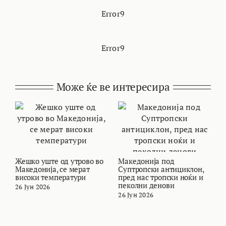
Error9
Error9
Може ќе ве интересира
Жешко уште од утрово во
Македонија под
В
Македонија, се мерат
Суптропски антициклон,
с
високи температури
пред нас тропски ноќи и
М
пеколни денови
26 Јун 2026
2
26 Јун 2026