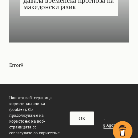
давала временска прогноза на
македонски јазик
Error9
Нашата веб-страница
користи колачиња
За Meteoalarm.mk
Импресум
(cookies). Со
продолжување на
OK
© METEOALARM. All Rights Reserved.
користење на веб-
Made with
by
Æther Marketing Agency
страницата се
согласувате со користење