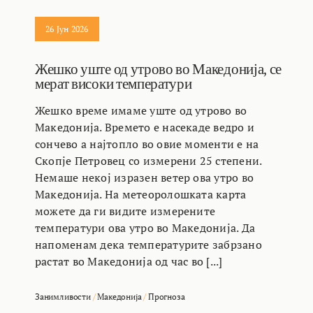
26 Јун 2026
Жешко уште од утрово во Македонија, се
мерат високи температури
Жешко време имаме уште од утрово во
Македонија. Времето е насекаде ведро и
сончево а најтопло во овие моменти е на
Скопје Петровец со измерени 25 степени.
Немаше некој изразен ветер ова утро во
Македонија. На метеоролошката карта
можете да ги видите измерените
температури ова утро во Македонија. Да
напоменам дека температурите забрзано
растат во Македонија од час во [...]
Занимливости
/
Македонија
/
Прогноза