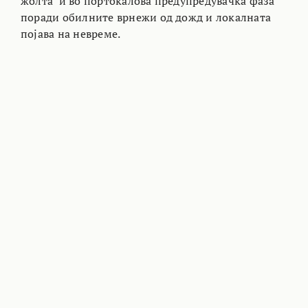
жолта и во портокалова предупредувачка фаза
поради обилните врнежи од дожд и локалната
појава на невреме.