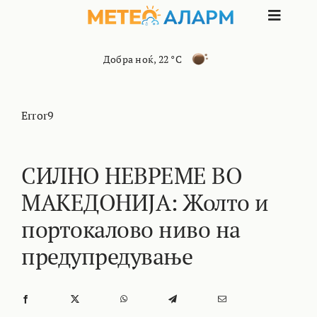
Skip
Toggle
to
content
Naviga
ПОЧЕТНА
Добра ноќ
,
22 °C
МАКЕДОНИЈА
Error9
ОСТАНАТИ РЕГИОНИ
СИЛНО НЕВРЕМЕ ВО
МАКЕДОНИЈА: Жолто и
ИНТЕРЕСНО
портокалово ниво на
КОНТАКТ
предупредување
МАРКЕТИНГ