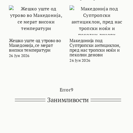
Жешко уште од утрово во
Македонија под
В
Македонија, се мерат
Суптропски антициклон,
т
високи температури
пред нас тропски ноќи и
и
пеколни денови
26 Јун 2026
2
26 Јун 2026
Error9
Занимливости