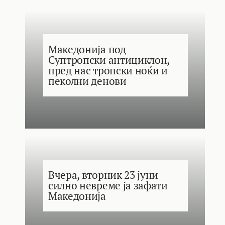
Македонија под
Суптропски антициклон,
пред нас тропски ноќи и
пеколни денови
Вчера, вторник 23 јуни
силно невреме ја зафати
Македонија