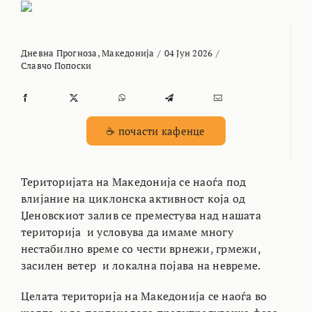
Дневна Прогноза
,
Македонија
/
04 Јун 2026
/
Славчо Попоски
☕ почасти кафенце
Територијата на Македонија се наоѓа под
влијание на циклонска активност која од
Џеновскиот залив се преместува над нашата
територија и условува да имаме многу
нестабилно време со чести врнежи, грмежи,
засилен ветер и локална појава на невреме.
Целата територија на Македонија се наоѓа во