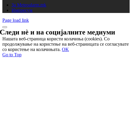
За Meteoalarm.mk
Импресум
Page load link
Следи нѐ и на
социјалните медиуми
Нашата веб-страница користи колачиња (cookies). Со
продолжување на користење на веб-страницата се согласувате
со користење на колачињата.
OK
Go to Top