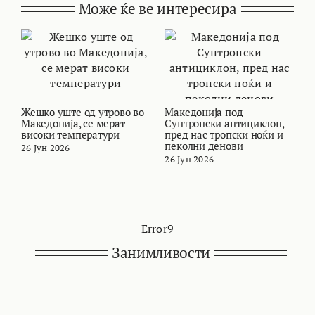
Може ќе ве интересира
Жешко уште од утрово во
Македонија под
В
Македонија, се мерат
Суптропски антициклон,
т
високи температури
пред нас тропски ноќи и
и
пеколни денови
26 Јун 2026
2
26 Јун 2026
Error9
Занимливости