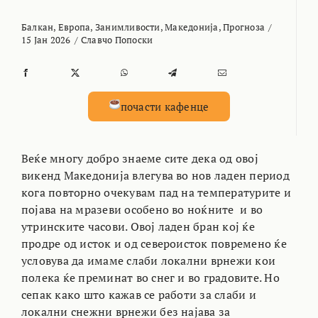
Балкан
,
Европа
,
Занимливости
,
Македонија
,
Прогноза
/
15 Јан 2026
/
Славчо Попоски
почасти кафенце
Веќе многу добро знаеме сите дека од овој
викенд Македонија влегува во нов ладен период
кога повторно очекувам пад на температурите и
појава на мразеви особено во ноќните и во
утринските часови. Овој ладен бран кој ќе
продре од исток и од североисток повремено ќе
условува да имаме слаби локални врнежи кои
полека ќе преминат во снег и во градовите. Но
сепак како што кажав се работи за слаби и
локални снежни врнежи без најава за