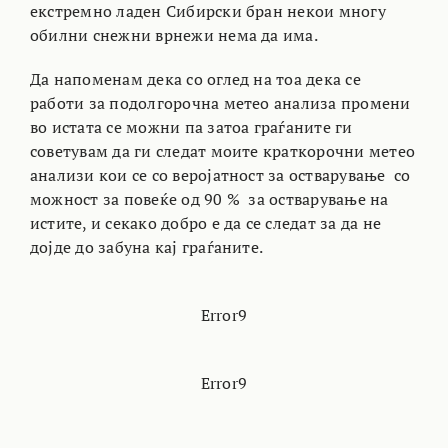
екстремно ладен Сибирски бран некои многу
обилни снежни врнежи нема да има.
Да напоменам дека со оглед на тоа дека се
работи за подолгорочна метео анализа промени
во истата се можни па затоа граѓаните ги
советувам да ги следат моите краткорочни метео
анализи кои се со веројатност за остварување со
можност за повеќе од 90 % за остварување на
истите, и секако добро е да се следат за да не
дојде до забуна кај граѓаните.
Error9
Error9