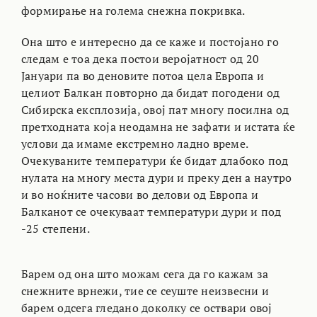
формирање на голема снежна покривка.
Она што е интересно да се каже и постојано го
следам е тоа дека постои веројатност од 20
Јануари па во деновите потоа цела Европа и
целиот Балкан повторно да бидат погодени од
Сибирска експлозија, овој пат многу посилна од
претходната која неодамна не зафати и истата ќе
услови да имаме екстремно ладно време.
Очекуваните температури ќе бидат длабоко под
нулата на многу места дури и преку ден а наутро
и во ноќните часови во делови од Европа и
Балканот се очекуваат температури дури и под
-25 степени.
Барем од она што можам сега да го кажам за
снежните врнежи, тие се сеуште неизвесни и
барем одсега гледано доколку се оствари овој