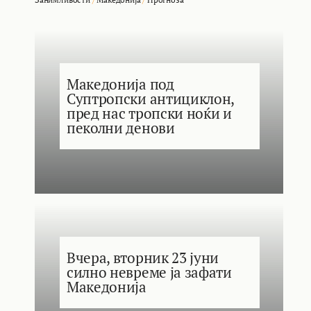
Македонија под
Суптропски антициклон,
пред нас тропски ноќи и
пеколни денови
Вчера, вторник 23 јуни
силно невреме ја зафати
Македонија