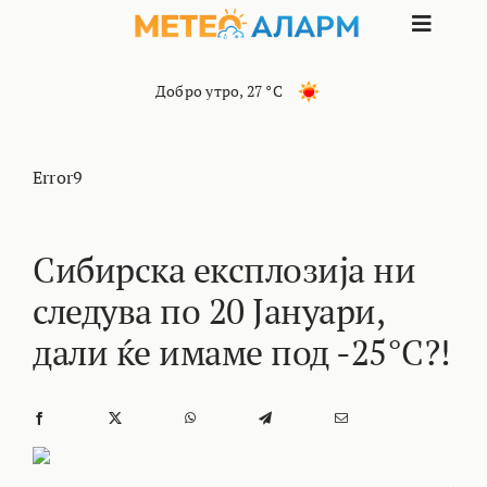
Skip
Toggle
to
content
Naviga
ПОЧЕТНА
Добро утро
,
27 °C
МАКЕДОНИЈА
Error9
ОСТАНАТИ РЕГИОНИ
Сибирска експлозија ни
следува по 20 Јануари,
ИНТЕРЕСНО
дали ќе имаме под -25°C?!
КОНТАКТ
МАРКЕТИНГ