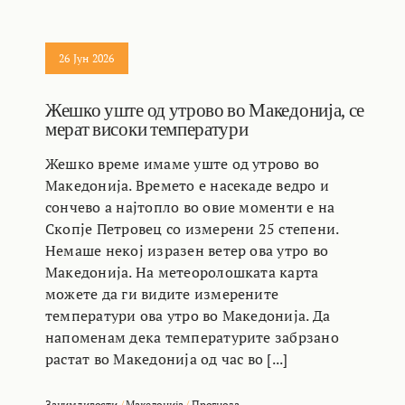
26 Јун 2026
Жешко уште од утрово во Македонија, се
мерат високи температури
Жешко време имаме уште од утрово во
Македонија. Времето е насекаде ведро и
сончево а најтопло во овие моменти е на
Скопје Петровец со измерени 25 степени.
Немаше некој изразен ветер ова утро во
Македонија. На метеоролошката карта
можете да ги видите измерените
температури ова утро во Македонија. Да
напоменам дека температурите забрзано
растат во Македонија од час во [...]
Занимливости
/
Македонија
/
Прогноза