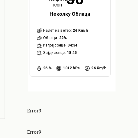
Неколку Облаци
Налет на ветер:
24 Km/h
Облаци:
22%
Изгрејсонце:
04:34
Зајдисонце:
18:45
26 %
1012 hPa
26 Km/h
Error9
Error9