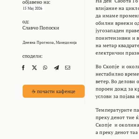
На ден Сабота 16
објавено на:
влијание на цикло
15 Мај 2026
да имаме променл
од:
обилни врнежи од
Славчо Попоски
југозападен прав
поинтензивни и в
Дневна Прогноза
,
Македонија
на метар квадрате
електрични празне
сподели:
Во Скопје и окол
нестабилно време
ветер. Во делови 
пороен дожд за к
☕ почасти кафенце
услови за појава н
Температурите пак
преку денот тие ќ
Скопје и околина
а преку денот таа