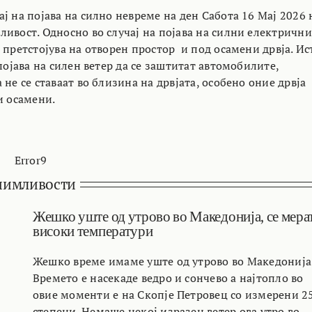
ј на појава на силно невреме на ден Сабота 16 Мај 2026 
ливост. Односно во случај на појава на силни електрични
 претстојува на отворен простор и под осамени дрвја. Ис
 појава на силен ветер да се заштитат автомобилите,
 не се ставаат во близина на дрвјата, особено оние дрвја
и осамени.
Error9
нимливости
Жешко уште од утрово во Македонија, се мера
високи температури
Жешко време имаме уште од утрово во Македонија
Времето е насекаде ведро и сончево а најтопло во
овие моменти е на Скопје Петровец со измерени 2
степени. Немаше некој изразен ветер ова утро во