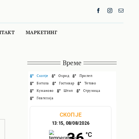
НТАКТ
МАРКЕТИНГ
Време
Скопје
Охрид
Прилеп
Битола
Гостивар
Тетово
Куманово
Штип
Струмица
Гевгелија
СКОПЈЕ
13:15,
08/08/2026
36
°C