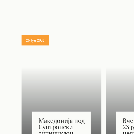
26 Јун 2026
Македонија под
Вче
Суптропски
23 
антициклон,
нев