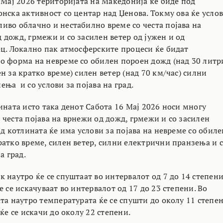
 Мај 2026 територијата на Македонија ќе биде под
нска активност со центар над Џенова. Токму ова ќе усло
иво облачно и нестабилно време со честа појава на
 дожд, грмежи и со засилен ветер од јужен и од
ец. Локално пак атмосферските процеси ќе бидат
о форма на невреме со обилен пороен дожд (над 30 литр
н за кратко време) силен ветер (над 70 км/час) силни
ња и со услови за појава на град.
ината исто така денот Сабота 16 Мај 2026 носи многу
 честа појава на врнежи од дожд, грмежи и со засилен
од котлината ќе има услови за појава на невреме со обиле
ратко време, силен ветер, силни електрични пранзења и 
а град.
 наутро ќе се спуштаат во интервалот од 7 до 14 степени
е се искачуваат во интервалот од 17 до 23 степени. Во
та наутро температурата ќе се спушти до околу 11 степе
 ќе се искачи до околу 22 степени.