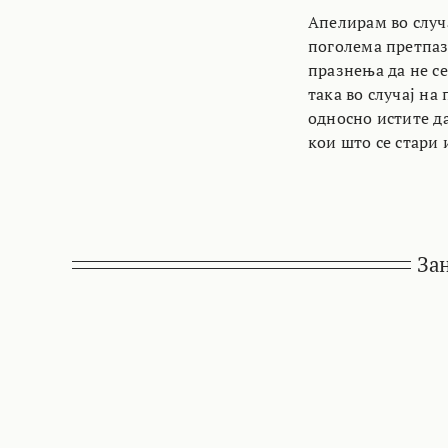
Апелирам во случа
поголема претпаз
празнења да не се
така во случај на
односно истите да
кои што се стари 
За