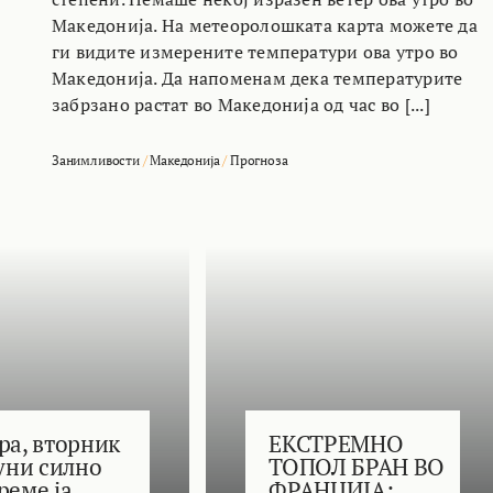
Македонија. На метеоролошката карта можете да
ги видите измерените температури ова утро во
Македонија. Да напоменам дека температурите
забрзано растат во Македонија од час во [...]
Занимливости
/
Македонија
/
Прогноза
ра, вторник
ЕКСТРЕМНО
јуни силно
ТОПОЛ БРАН ВО
реме ја
ФРАНЦИЈА: