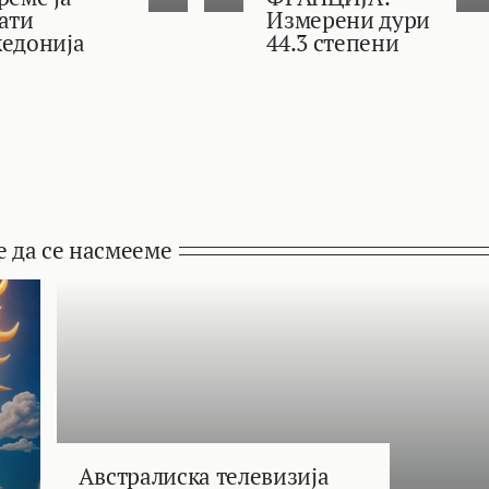
ати
Измерени дури
едонија
44.3 степени
е да се насмееме
Австралиска телевизија