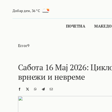
Skip
to
Добар ден
,
36 °C
content
ПОЧЕТНА
МАКЕДО
Error9
Сабота 16 Мај 2026: Цикл
врнежи и невреме