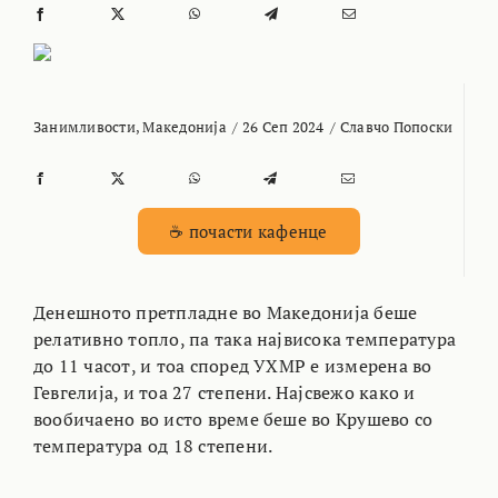
Занимливости
,
Македонија
/
26 Сеп 2024
/
Славчо Попоски
☕ почасти кафенце
Денешното претпладне во Македонија беше
релативно топло, па така највисока температура
до 11 часот, и тоа според УХМР е измерена во
Гевгелија, и тоа 27 степени. Најсвежо како и
вообичаено во исто време беше во Крушево со
температура од 18 степени.