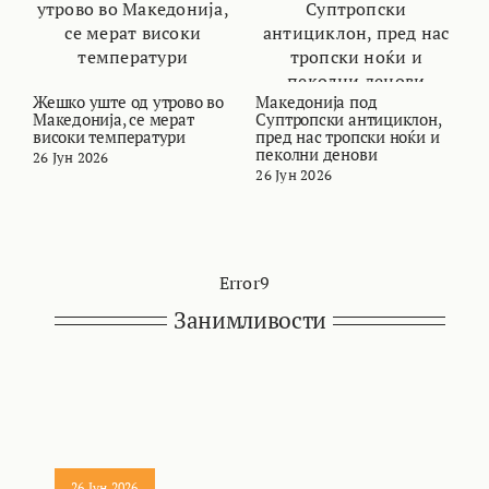
Жешко уште од утрово во
Македонија под
В
Македонија, се мерат
Суптропски антициклон,
т
високи температури
пред нас тропски ноќи и
и
пеколни денови
26 Јун 2026
2
26 Јун 2026
Error9
Занимливости
26 Јун 2026