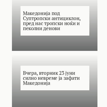
Македонија под
Суптропски антициклон,
пред нас тропски ноќи и
пеколни денови
Вчера, вторник 23 јуни
силно невреме ја зафати
Македонија