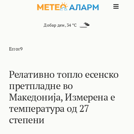
Skip
Toggle
to
content
Naviga
ПОЧЕТНА
Добар ден
,
34 °C
МАКЕДОНИЈА
Error9
ОСТАНАТИ РЕГИОНИ
Релативно топло есенско
претпладне во
ИНТЕРЕСНО
Македонија, Измерена е
КОНТАКТ
температура од 27
степени
МАРКЕТИНГ