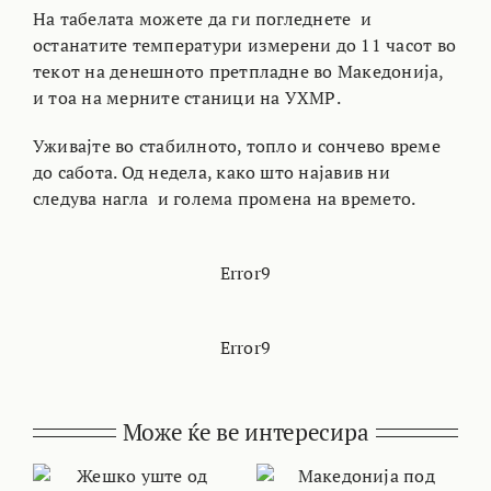
На табелата можете да ги погледнете и
останатите температури измерени до 11 часот во
текот на денешното претпладне во Македонија,
и тоа на мерните станици на УХМР.
Уживајте во стабилното, топло и сончево време
до сабота. Од недела, како што најавив ни
следува нагла и голема промена на времето.
Error9
Error9
Може ќе ве интересира