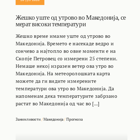
Жешко уште од утрово во Македонија, се
мерат високи температури
Жешко време имаме уште од утрово во
Македонија. Времето е насекаде ведро и
сончево а најтопло во овие моменти е на
Скопје Петровец со измерени 25 степени.
Немаше некој изразен ветер ова утро во
Македонија. На метеоролошката карта
можете да ги видите измерените
температури ова утро во Македонија. Да
напоменам дека температурите забрзано
растат во Македонија од час во [...]
Занимливости
/
Македонија
/
Прогноза