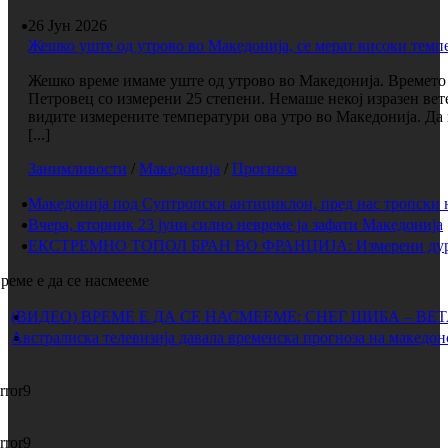
26 Јун 2026
Жешко уште од утрово во Македонија, се мерат високи темп
Жешко време имаме уште од утрово во Македонија. Времето е
Петровец со измерени 25 степени. Немаше некој изразен вет
видите измерените температури ова утро во Македонија. Да 
[...]
Занимливости
/
Македонија
/
Прогноза
Македонија под Суптропски антициклон, пред нас тропски 
Вчера, вторник 23 јуни силно невреме ја зафати Македонија
ЕКСТРЕМНО ТОПОЛ БРАН ВО ФРАНЦИЈА: Измерени дури 
реме е да се насмееме
(ВИДЕО) ВРЕМЕ Е ДА СЕ НАСМЕЕМЕ: СНЕГ ШИБА – ВЕ
Австралиска телевизија давала временска прогноза на македон
rror9
rror9