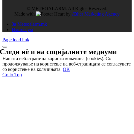
© METEOALARM. All Rights Reserved.
Made with
by
Æther Marketing Agency
За Meteoalarm.mk
Импресум
Page load link
Следи нѐ и на
социјалните медиуми
Нашата веб-страница користи колачиња (cookies). Со
продолжување на користење на веб-страницата се согласувате
со користење на колачињата.
OK
Go to Top