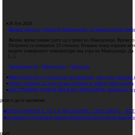
26 Јун 2026
Жешко уште од утрово во Македонија, се мерат високи темп
Жешко време имаме уште од утрово во Македонија. Времето е
Петровец со измерени 25 степени. Немаше некој изразен вет
видите измерените температури ова утро во Македонија. Да 
[...]
Занимливости
/
Македонија
/
Прогноза
Македонија под Суптропски антициклон, пред нас тропски 
Вчера, вторник 23 јуни силно невреме ја зафати Македонија
ЕКСТРЕМНО ТОПОЛ БРАН ВО ФРАНЦИЈА: Измерени дури 
реме е да се насмееме
(ВИДЕО) ВРЕМЕ Е ДА СЕ НАСМЕЕМЕ: СНЕГ ШИБА – ВЕ
Австралиска телевизија давала временска прогноза на македон
rror9