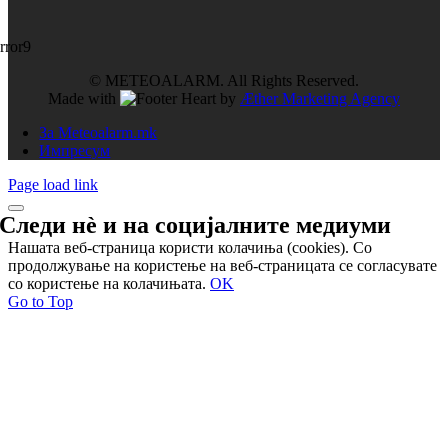
rror9
© METEOALARM. All Rights Reserved.
Made with
by
Æther Marketing Agency
За Meteoalarm.mk
Импресум
Page load link
Следи нѐ и на
социјалните медиуми
Нашата веб-страница користи колачиња (cookies). Со
продолжување на користење на веб-страницата се согласувате
со користење на колачињата.
OK
Go to Top