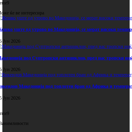
rror9
оже ќе ве интересира
ешко уште од утрово во Македонија, се мерат високи темпе
6 Јун 2026
акедонија под Суптропски антициклон, пред нас тропски ноќ
6 Јун 2026
икендов Македонија под топлотен бран од Африка и темпера
5 Јун 2026
rror9
Занимливости