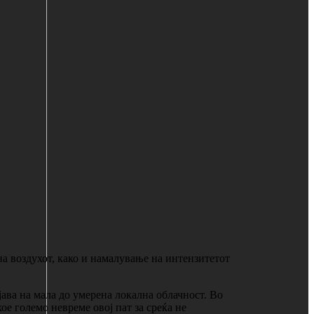
а воздухот, како и намалување на интензитетот
јава на мала до умерена локална облачност. Во
ое големо невреме овој пат за среќа не