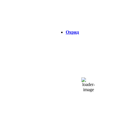
Visibility:
0 km
Изгрејсонце:
04:32
Зајдисонце:
18:47
Охрид
ОХРИД
03:27,
06/08/2026
21
°C
чисто небо
42 %
1017 hPa
5 Km/h
Налет на ветер:
5 Km/h
Облаци:
3%
Visibility:
0 km
Изгрејсонце:
04:37
Зајдисонце:
18:48