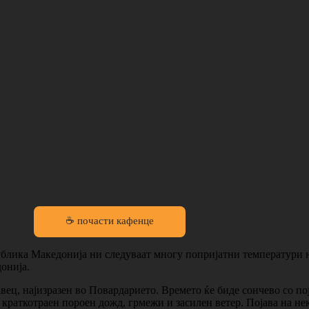
☕ почасти кафенце
ублика Македонија ни следуваат многу попријатни температури н
онија.
авец, најизразен во Повардарието. Времето ќе биде сончево со по
краткотраен пороен дожд, грмежи и засилен ветер. Појава на нек