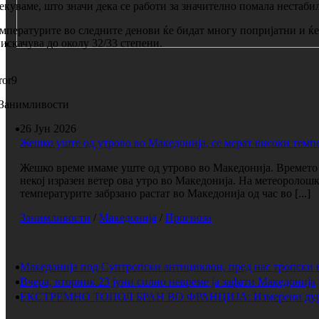
екуваме, што значи дека се работи за значително помала нестаби
мпературите во следните денови ќе бидат многу попријатни и ќе 
 искачува до околу 32/33 степени.
ror9
Занимливости
26 Јун 2026
Жешко уште од утрово во Македонија, се мерат високи темп
Жешко време имаме уште од утрово во Македонија. Времето е
некој изразен ветер ова утро во Македонија. На метеоролош
температурите забрзано растат во Македонија од час во [...]
Занимливости
/
Македонија
/
Прогноза
Македонија под Суптропски антициклон, пред нас тропски 
Вчера, вторник 23 јуни силно невреме ја зафати Македонија
ЕКСТРЕМНО ТОПОЛ БРАН ВО ФРАНЦИЈА: Измерени дури 