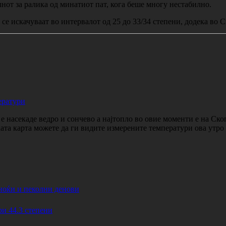
лнот за ралика од минатиот пат, кога беше многу нестабилно.
се искачуваат во интервалот од 25 до 33/34 степени, додека во 
ератури
 насекаде ведро и сончево а најтопло во овие моменти е на Ско
ката карта можете да ги видите измерените температури ова утр
ноќи и пеколни денови
44.3 степени