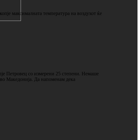
Скопје максималната температура на воздухот ќе
пје Петровец со измерени 25 степени. Немаше
о во Македонија. Да напоменам дека