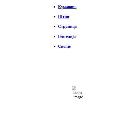
Куманово
Штип
Струмица
Гевгелија
Скопје
СКОПЈЕ
03:27,
06/08/2026
21
°C
чисто небо
43 %
1016 hPa
4 Km/h
Налет на ветер:
4 Km/h
Облаци:
6%