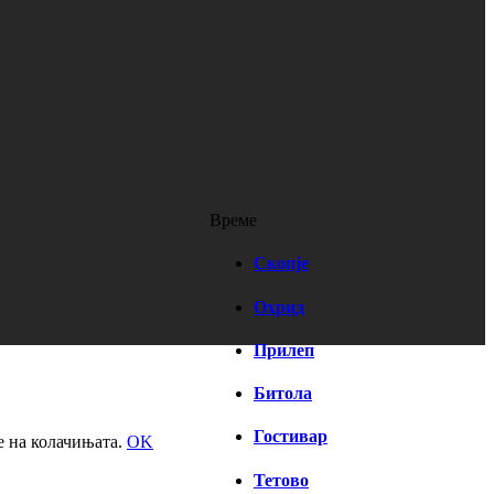
Време
Скопје
Охрид
Прилеп
Битола
Гостивар
е на колачињата.
OK
Тетово