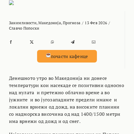
Занимливости
,
Македонија
,
Прогноза
/
13 Фев 2026
/
Славчо Попоски
почасти кафенце
Денешното утро во Македонија ни донесе
температури кои насекаде се позитивни односно
над нулата и претежно облачно време а во
јужните и во југозападните предели имаме и
локални врнежи од дожд. на високите планини
со надморска височина од над 1400/1500 метри
има врнежи од дожд и од снег.