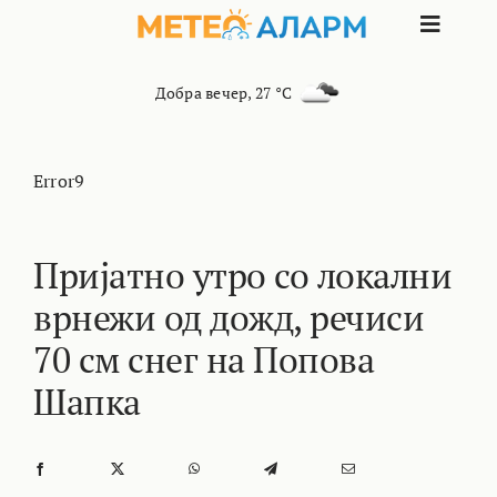
Skip
Toggle
to
content
Naviga
ПОЧЕТНА
Добра вечер
,
27 °C
МАКЕДОНИЈА
Error9
ОСТАНАТИ РЕГИОНИ
Пријатно утро со локални
врнежи од дожд, речиси
ИНТЕРЕСНО
70 cм снег на Попова
КОНТАКТ
Шапка
МАРКЕТИНГ