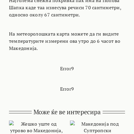
Најголема снежна покривка пак има на Попова
Шапка каде таа изнесува речиси 70 сантиметри,
односно околу 67 сантиметри.
На метеоролошката карта можете да ги видите
температурите измерени ова утро до 6 часот во
Македонија.
Error9
Error9
Може ќе ве интересира