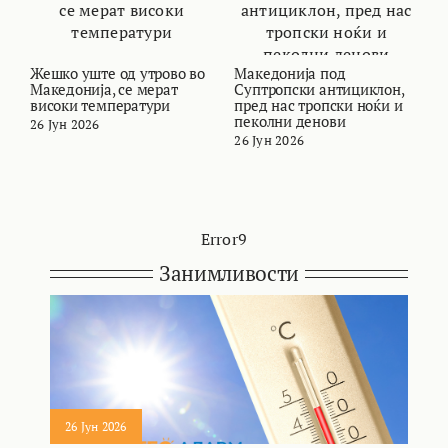
Жешко уште од утрово во
Македонија под
В
Македонија, се мерат
Суптропски антициклон,
т
високи температури
пред нас тропски ноќи и
и
пеколни денови
26 Јун 2026
2
26 Јун 2026
Error9
Занимливости
26 Јун 2026