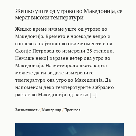
Жешко уште од утрово во Македонија, се
мерат високи температури
Жешко време имаме уште од утрово во
Македонија. Времето е насекаде ведро и
сончево а најтопло во овие моменти е на
Скопје Петровец со измерени 25 степени.
Немаше некој изразен ветер ова утро во
Македонија. На метеоролошката карта
можете да ги видите измерените
температури ова утро во Македонија. Да
напоменам дека температурите забрзано
растат во Македонија од час во [...]
Занимливости
/
Македонија
/
Прогноза