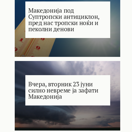
Македонија под
Суптропски антициклон,
пред нас тропски ноќи и
пеколни денови
Вчера, вторник 23 јуни
силно невреме ја зафати
Македонија