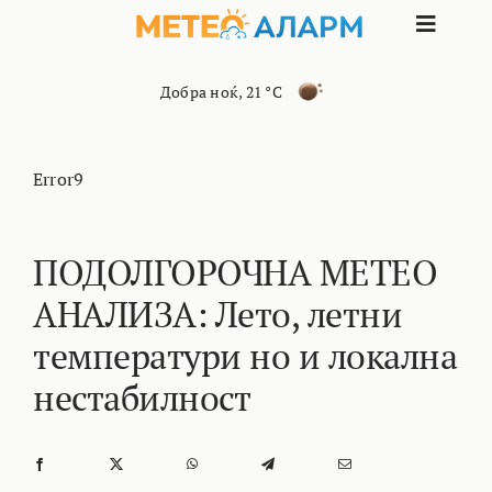
Skip
Toggle
to
content
Naviga
ПОЧЕТНА
Добра ноќ
,
21 °C
МАКЕДОНИЈА
Error9
ОСТАНАТИ РЕГИОНИ
ПОДОЛГОРОЧНА МЕТЕО
АНАЛИЗА: Лето, летни
ИНТЕРЕСНО
температури но и локална
КОНТАКТ
нестабилност
МАРКЕТИНГ