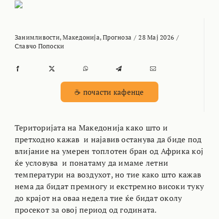
Занимливости
,
Македонија
,
Прогноза
/
28 Мај 2026
/
Славчо Попоски
☕ почасти кафенце
Територијата на Македонија како што и
претходно кажав и најавив останува да биде под
влијание на умерен топлотен бран од Африка кој
ќе условува и понатаму да имаме летни
температури на воздухот, но тие како што кажав
нема да бидат премногу и екстремно високи туку
до крајот на оваа недела тие ќе бидат околу
просекот за овој период од годината.