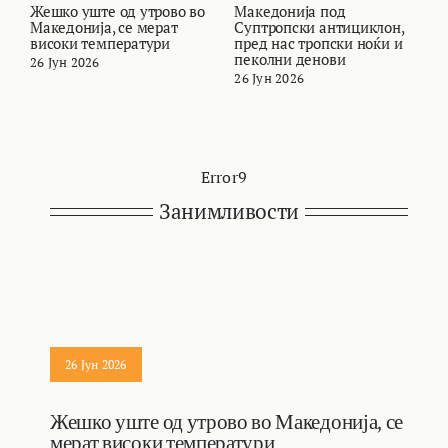
Жешко уште од утрово во
Македонија под
В
Македонија, се мерат
Суптропски антициклон,
т
високи температури
пред нас тропски ноќи и
и
пеколни денови
26 Јун 2026
2
26 Јун 2026
Error9
Занимливости
26 Јун 2026
Жешко уште од утрово во Македонија, се
мерат високи температури