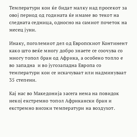
Температури кои ќе бидат малку над просекот за
овој период од годината ќе имаме во текот на
следната седмица, односно на самиот почеток на
месец јуни.
Инаку, поголемиот дел од Европскиот Континент
како што веќе многу добро знаете се соочува со
многу топол бран од Африка, а особено топло е
во западна и во југозападна Европа со
температури кои се искачуваат или надминуваат
35 степени.
Кај нас во Македонија засега нема на повидок
некој екстремно топол Африкански бран и
екстремно високи температури на воздухот.