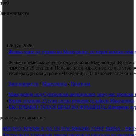
rror9
Занимливости
26 Јун 2026
Жешко уште од утрово во Македонија, се мерат високи темп
Жешко време имаме уште од утрово во Македонија. Времето е
измерени 25 степени. Немаше некој изразен ветер ова утро 
температури ова утро во Македонија. Да напоменам дека темп
Занимливости
/
Македонија
/
Прогноза
Македонија под Суптропски антициклон, пред нас тропски 
Вчера, вторник 23 јуни силно невреме ја зафати Македонија
ЕКСТРЕМНО ТОПОЛ БРАН ВО ФРАНЦИЈА: Измерени дури 
реме е да се насмееме
(ВИДЕО) ВРЕМЕ Е ДА СЕ НАСМЕЕМЕ: СНЕГ ШИБА – ВЕ
Австралиска телевизија давала временска прогноза на македонс