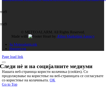
rror9
rror9
© METEOALARM. All Rights Reserved.
Made with
by
Æther Marketing Agency
За Meteoalarm.mk
Импресум
Page load link
Следи нѐ и на
социјалните медиуми
Нашата веб-страница користи колачиња (cookies). Со
продолжување на користење на веб-страницата се согласувате
со користење на колачињата.
OK
Go to Top