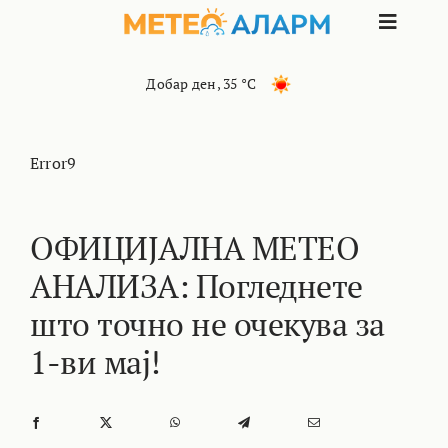
Skip
Toggle
to
content
Naviga
ПОЧЕТНА
Добар ден
,
35 °C
МАКЕДОНИЈА
Error9
ОСТАНАТИ РЕГИОНИ
ОФИЦИЈАЛНА МЕТЕО
АНАЛИЗА: Погледнете
ИНТЕРЕСНО
што точно не очекува за
КОНТАКТ
1-ви мај!
МАРКЕТИНГ