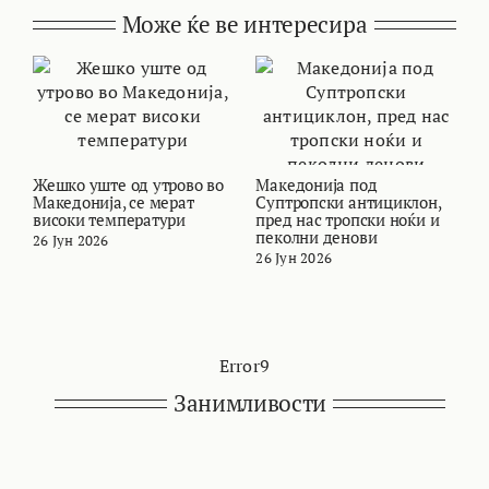
Може ќе ве интересира
Жешко уште од утрово во
Македонија под
В
Македонија, се мерат
Суптропски антициклон,
т
високи температури
пред нас тропски ноќи и
и
пеколни денови
26 Јун 2026
2
26 Јун 2026
Error9
Занимливости