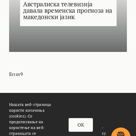
Австралиска телевизија
давала временска прогноза на
македонски јазик
Error9
Нашата веб-страница
користи колачиња
(cookies). Со
За Meteoalarm.mk
Импресум
продолжување на
OK
© METEOALARM. All Rights Reserved.
користење на веб-
страницата се
Made with
by
Æther Marketing Agency