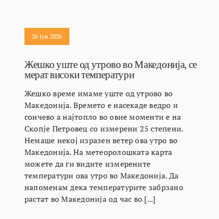
26 Јун 2026
Жешко уште од утрово во Македонија, се
мерат високи температури
Жешко време имаме уште од утрово во
Македонија. Времето е насекаде ведро и
сончево а најтопло во овие моменти е на
Скопје Петровец со измерени 25 степени.
Немаше некој изразен ветер ова утро во
Македонија. На метеоролошката карта
можете да ги видите измерените
температури ова утро во Македонија. Да
напоменам дека температурите забрзано
растат во Македонија од час во [...]